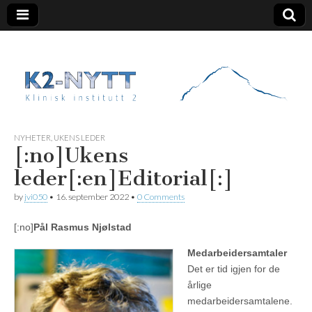
K2 Nytt
NYHETER
,
UKENS LEDER
[:no]Ukens
leder[:en]Editorial[:]
by
jvi050
•
16. september 2022
•
0 Comments
[:no]
Pål Rasmus Njølstad
Medarbeidersamtaler
Det er tid igjen for de
årlige
medarbeidersamtalene.