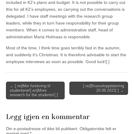
included in K2’s plans and budget. It is not possible to carry out
this for all K2’s employees, so carrying out the conversations is
delegated. I have staff meetings with the research group
leaders, while they in turn have responsibility for their group
members. When it comes to administrative staff, head of
administration Maria Holmaas is responsible.
Most of the time, I think time goes terribly fast in the autumn,
and suddenly it’s Christmas. It is therefore advisable to start the
employee interviews as soon as possible. Good luck![:]
Post
← [:no]Mer forskning til
[:no]Brusseloppdatering
studentene![:en]More
20.09.2022[:] →
navigation
research for the students![:]
Legg igjen en kommentar
Din e-postadresse vil ikke bli publisert.
Obligatoriske felt er
merket med
*