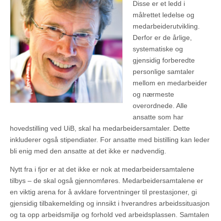
Disse er et ledd i
målrettet ledelse og
medarbeiderutvikling.
Derfor er de årlige,
systematiske og
gjensidig forberedte
personlige samtaler
mellom en medarbeider
og nærmeste
overordnede. Alle
ansatte som har
hovedstilling ved UiB, skal ha medarbeidersamtaler. Dette
inkluderer også stipendiater. For ansatte med bistilling kan leder
bli enig med den ansatte at det ikke er nødvendig.
Nytt fra i fjor er at det ikke er nok at medarbeidersamtalene
tilbys – de skal også gjennomføres. Medarbeidersamtalene er
en viktig arena for å avklare forventninger til prestasjoner, gi
gjensidig tilbakemelding og innsikt i hverandres arbeidssituasjon
og ta opp arbeidsmiljø og forhold ved arbeidsplassen. Samtalen