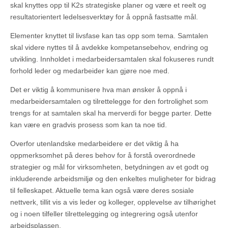
skal knyttes opp til K2s strategiske planer og være et reelt og
resultatorientert ledelsesverktøy for å oppnå fastsatte mål.
Elementer knyttet til livsfase kan tas opp som tema. Samtalen
skal videre nyttes til å avdekke kompetansebehov, endring og
utvikling. Innholdet i medarbeidersamtalen skal fokuseres rundt
forhold leder og medarbeider kan gjøre noe med.
Det er viktig å kommunisere hva man ønsker å oppnå i
medarbeidersamtalen og tilrettelegge for den fortrolighet som
trengs for at samtalen skal ha merverdi for begge parter. Dette
kan være en gradvis prosess som kan ta noe tid.
Overfor utenlandske medarbeidere er det viktig å ha
oppmerksomhet på deres behov for å forstå overordnede
strategier og mål for virksomheten, betydningen av et godt og
inkluderende arbeidsmiljø og den enkeltes muligheter for bidrag
til felleskapet. Aktuelle tema kan også være deres sosiale
nettverk, tillit vis a vis leder og kolleger, opplevelse av tilhørighet
og i noen tilfeller tilrettelegging og integrering også utenfor
arbeidsplassen.