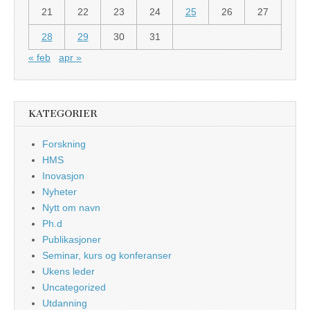
21
22
23
24
25
26
27
28
29
30
31
« feb
apr »
KATEGORIER
Forskning
HMS
Inovasjon
Nyheter
Nytt om navn
Ph.d
Publikasjoner
Seminar, kurs og konferanser
Ukens leder
Uncategorized
Utdanning