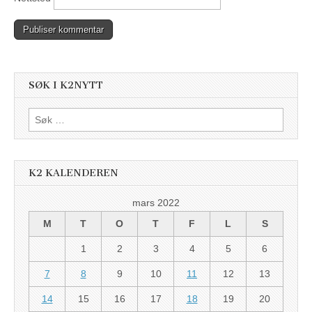
SØK I K2NYTT
Søk
etter:
K2 KALENDEREN
mars 2022
M
T
O
T
F
L
S
1
2
3
4
5
6
7
8
9
10
11
12
13
14
15
16
17
18
19
20