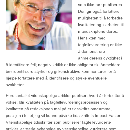
som ikke bør publiseres.
Den gir også forfattere
muligheten til å forbedre
kvaliteten og klarheten til
manuskriptene deres.
Hensikten med
fagfellevurdering er ikke
å demonstrere
anmelderens dyktighet i
å identifisere feil; negativ kritikk er ikke obligatorisk. Anmeldere
bør identifisere styrker og gi konstruktive kommentarer for å
hjelpe forfattere med å identifisere og styrke eventuelle
svakheter.
Fordi antallet vitenskapelige artikler publisert hvert år fortsetter å
vokse, blir kvaliteten på fagfellevurderingsprosessen og
kvaliteten på redaksjonen mål på et tidsskrifts omdømme,
posisjon i feltet, og vil kunne påvirke tidsskriftets Impact Factor.
Vitenskapelige tidsskrifter som publiserer fagfellevurderte
artikler, er sterkt avhengige av vitenskapelige vurderere som