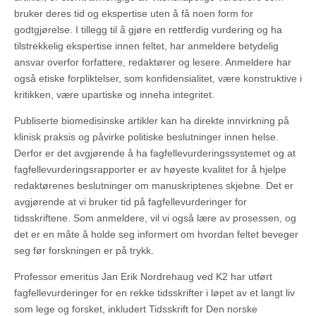
bruker deres tid og ekspertise uten å få noen form for
godtgjørelse. I tillegg til å gjøre en rettferdig vurdering og ha
tilstrekkelig ekspertise innen feltet, har anmeldere betydelig
ansvar overfor forfattere, redaktører og lesere. Anmeldere har
også etiske forpliktelser, som konfidensialitet, være konstruktive i
kritikken, være upartiske og inneha integritet.
Publiserte biomedisinske artikler kan ha direkte innvirkning på
klinisk praksis og påvirke politiske beslutninger innen helse.
Derfor er det avgjørende å ha fagfellevurderingssystemet og at
fagfellevurderingsrapporter er av høyeste kvalitet for å hjelpe
redaktørenes beslutninger om manuskriptenes skjebne. Det er
avgjørende at vi bruker tid på fagfellevurderinger for
tidsskriftene. Som anmeldere, vil vi også lære av prosessen, og
det er en måte å holde seg informert om hvordan feltet beveger
seg før forskningen er på trykk.
Professor emeritus Jan Erik Nordrehaug ved K2 har utført
fagfellevurderinger for en rekke tidsskrifter i løpet av et langt liv
som lege og forsket, inkludert Tidsskrift for Den norske