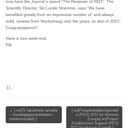
now have the Journal´s award “The Reviewer of 2021”. The
Scientific Director, Siri Lunde Strømme, says “We have
benefited greatly from an impressive number of, and always
solid, reviews from Nordrehaug over the years, so also in 2021”.
Congratulations!!!
Have a nice week-end,
Pål.
[:]
Post
← [:no]Til fakultetets ansatte
[:no]Prosjektetableringsstøtt
– hovedoppgaveveiledere i
e (PES) 2022 for Horisont
navigation
medisinstudiet[:]
Europa[:en]Project
Establisment Support (PES)
2022 for Horizon Europe[:] →