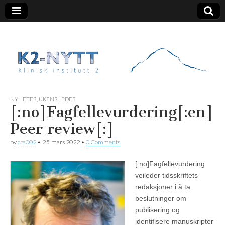
K2 Nytt
NYHETER
,
UKENS LEDER
[:no]Fagfellevurdering[:en]
Peer review[:]
by
cra002
•
25. mars 2022
•
0 Comments
[:no]
Fagfellevurdering
veileder tidsskriftets
redaksjoner i å ta
beslutninger om
publisering og
identifisere manuskripter