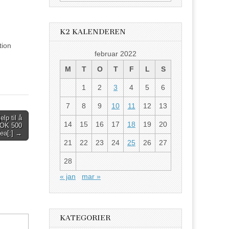
etter:
K2 KALENDEREN
tion
februar 2022
M
T
O
T
F
L
S
1
2
3
4
5
6
7
8
9
10
11
12
13
lp til å
14
15
16
17
18
19
20
 NOK 500
dea[:] →
21
22
23
24
25
26
27
28
« jan
mar »
KATEGORIER