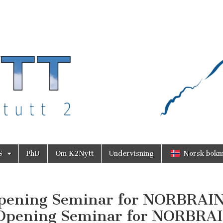
S
PhD
Om K2Nytt
Undervisning
Norsk bokm
pening Seminar for NORBRAI
n]Opening Seminar for NORBRA