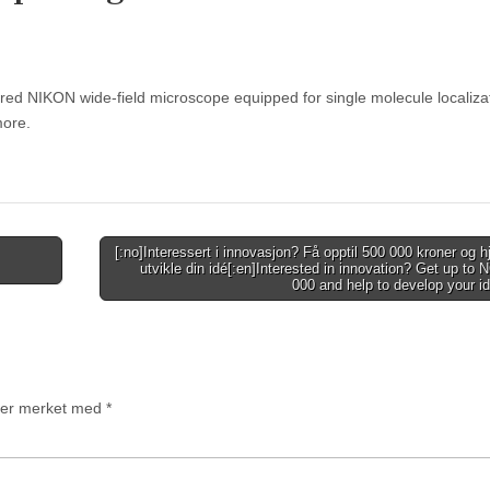
red NIKON wide-field microscope equipped for single molecule localiza
more.
[:no]Interessert i innovasjon? Få opptil 500 000 kroner og hje
utvikle din idé[:en]Interested in innovation? Get up to
000 and help to develop your i
t er merket med
*