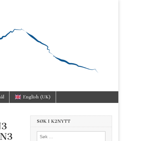
ål
English (UK)
SØK I K2NYTT
N3
IN3
Søk