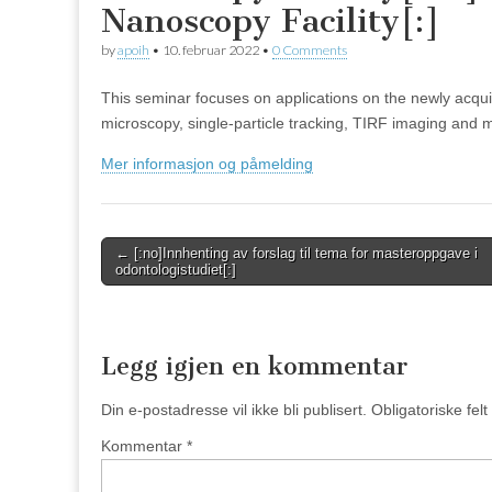
Nanoscopy Facility[:]
by
apoih
•
10. februar 2022
•
0 Comments
This seminar focuses on applications on the newly acqui
microscopy, single-particle tracking, TIRF imaging and 
Mer informasjon og påmelding
Post
← [:no]Innhenting av forslag til tema for masteroppgave i
odontologistudiet[:]
navigation
Legg igjen en kommentar
Din e-postadresse vil ikke bli publisert.
Obligatoriske fel
Kommentar
*