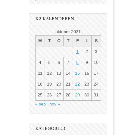
etter:
K2 KALENDEREN
oktober 2021
M
T
O
T
F
L
S
1
2
3
4
5
6
7
8
9
10
11
12
13
14
15
16
17
18
19
20
21
22
23
24
25
26
27
28
29
30
31
« sep
nov »
KATEGORIER