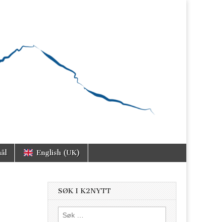
ål
English (UK)
SØK I K2NYTT
Søk