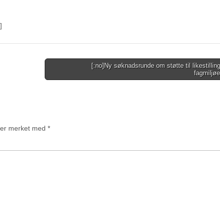
]
[:no]Ny søknadsrunde om støtte til likestillings
fagmiljø
t er merket med
*