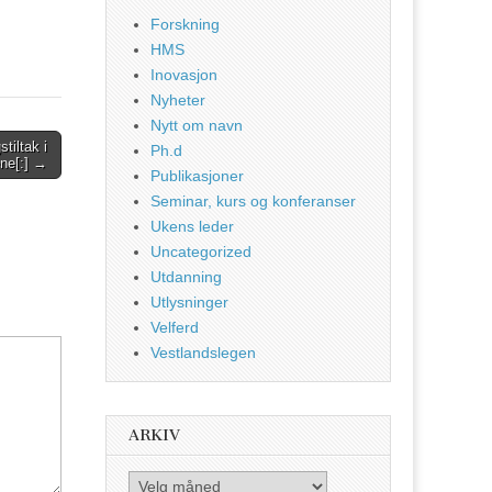
Forskning
HMS
Inovasjon
Nyheter
Nytt om navn
tiltak i
Ph.d
ene[:] →
Publikasjoner
Seminar, kurs og konferanser
Ukens leder
Uncategorized
Utdanning
Utlysninger
Velferd
Vestlandslegen
ARKIV
Arkiv