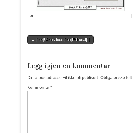
[:en]
[:
Post
← [:no]Ukens leder[:en]Editorial[:]
navigation
Legg igjen en kommentar
Din e-postadresse vil ikke bli publisert.
Obligatoriske fel
Kommentar
*