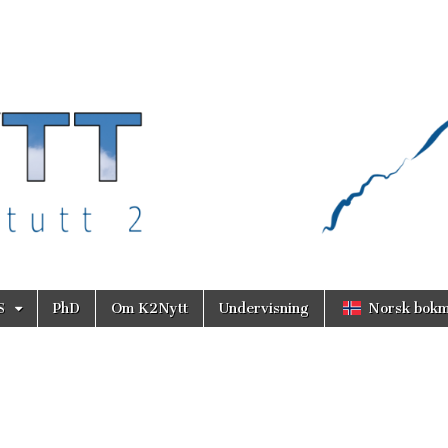
S
PhD
Om K2Nytt
Undervisning
Norsk bokm