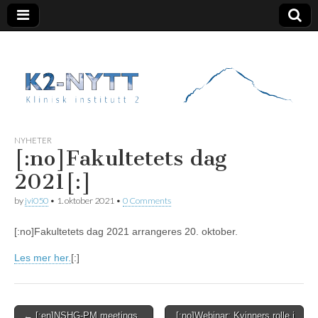
K2 Nytt
NYHETER
[:no]Fakultetets dag
2021[:]
by
jvi050
•
1. oktober 2021
•
0 Comments
[:no]Fakultetets dag 2021 arrangeres 20. oktober.
Les mer her.
[:]
Post
← [:en]NSHG-PM meetings
[:no]Webinar: Kvinners rolle i