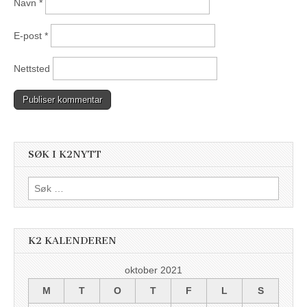
Navn
*
E-post
*
Nettsted
SØK I K2NYTT
Søk
etter:
K2 KALENDEREN
oktober 2021
M
T
O
T
F
L
S