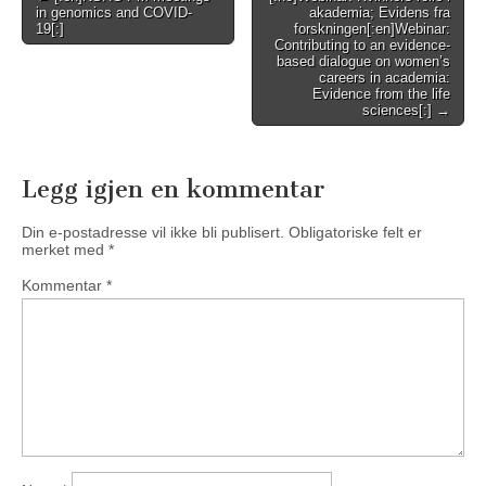
in genomics and COVID-
akademia; Evidens fra
navigation
19[:]
forskningen[:en]Webinar:
Contributing to an evidence-
based dialogue on women’s
careers in academia:
Evidence from the life
sciences[:] →
Legg igjen en kommentar
Din e-postadresse vil ikke bli publisert.
Obligatoriske felt er
merket med
*
Kommentar
*