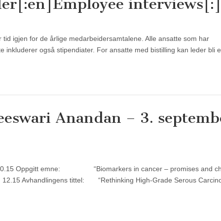
er[:en]Employee interviews[:
r tid igjen for de årlige medarbeidersamtalene. Alle ansatte som har
e inkluderer også stipendiater. For ansatte med bistilling kan leder bli
eeswari Anandan – 3. septemb
kl. 10.15 Oppgitt emne: “Biomarkers in cancer – promises and ch
l. 12.15 Avhandlingens tittel: “Rethinking High-Grade Serous Carci