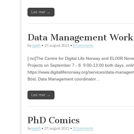
Les mer →
Data Management Work
by
apoih
•
27. august 2021
•
0 Comments
[:no]The Centre for Digital Life Norway and ELIXIR No
Projects on September 7.- 8. 9:00-13:00 both days, onli
https://www.digitallifenorway.org/services/data-manage
Bösl, Data Management coordinator…
Les mer →
PhD Comics
by
apoih
•
27. august 2021
•
0 Comments