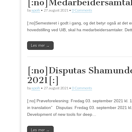
[:no]Medarbeidersamtal
by
apoih
•
27. august 2021
•
0 Comments
[:no]Semesteret i godt i gang, og det betyr også at det e
hovedstilling ved UiB, skal ha medarbeidersamtaler. Dett
Les mer →
[:no]Disputas Shamund
2021[:]
by
apoih
•
27. august 2021
•
0 Comments
[:no] Prøveforelesning: Fredag 03. september 2021 
in translation” Disputas: Fredag 03. september 2021 k
Development of new tools for deep…
Les mer →