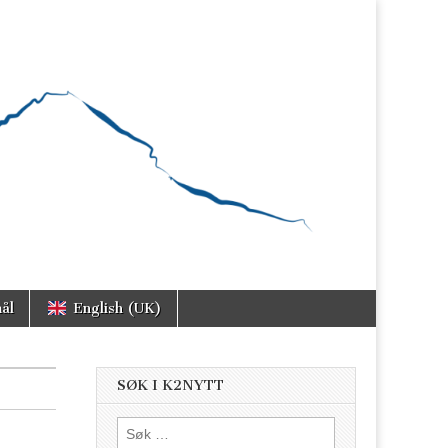
ål
English (UK)
SØK I K2NYTT
Søk