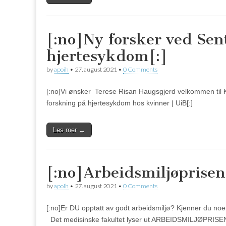
[:no]Ny forsker ved Sen
hjertesykdom[:]
by
apoih
•
27. august 2021
•
0 Comments
[:no]Vi ønsker Terese Risan Haugsgjerd velkommen til K2
forskning på hjertesykdom hos kvinner | UiB[:]
Les mer →
[:no]Arbeidsmiljøprisen
by
apoih
•
27. august 2021
•
0 Comments
[:no]Er DU opptatt av godt arbeidsmiljø? Kjenner du no
Det medisinske fakultet lyser ut ARBEIDSMILJØPRISEN t