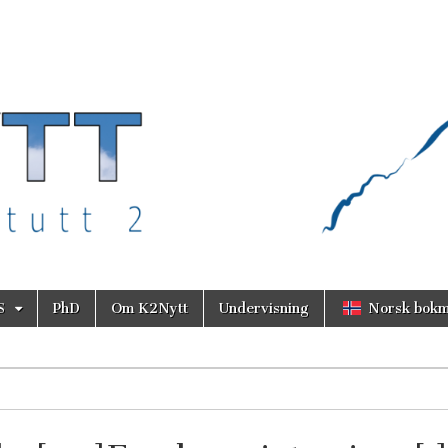
S
PhD
Om K2Nytt
Undervisning
Norsk bokm