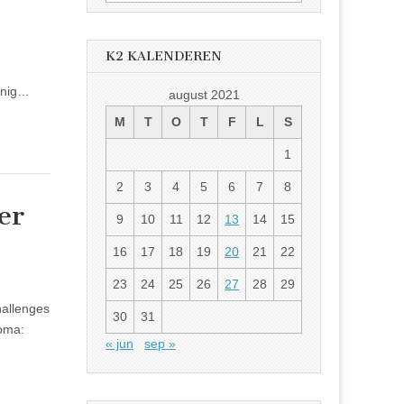
]
etter:
K2 KALENDEREN
 enig…
august 2021
M
T
O
T
F
L
S
1
2
3
4
5
6
7
8
er
9
10
11
12
13
14
15
16
17
18
19
20
21
22
23
24
25
26
27
28
29
allenges
30
31
noma:
« jun
sep »