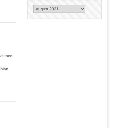
Arkiv
Science
inian