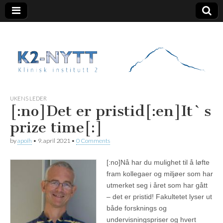
K2 Nytt
UKENS LEDER
[:no]Det er pristid[:en]It`s
prize time[:]
by
apoih
•
9. april 2021
•
0 Comments
[:no]
Nå har du mulighet til å løfte
fram kollegaer og miljøer som har
utmerket seg i året som har gått
– det er pristid! Fakultetet lyser ut
både forsknings og
undervisningspriser og hvert