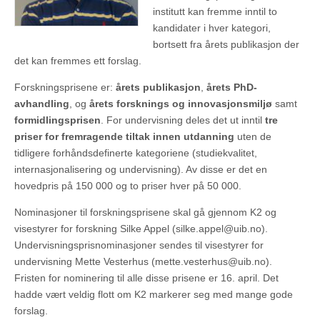
institutt kan fremme inntil to
kandidater i hver kategori,
bortsett fra årets publikasjon der
det kan fremmes ett forslag.
Forskningsprisene er:
årets publikasjon
,
årets PhD-
avhandling
, og
årets forsknings og innovasjonsmiljø
samt
formidlingsprisen
. For undervisning deles det ut inntil
tre
priser for fremragende tiltak innen utdanning
uten de
tidligere forhåndsdefinerte kategoriene (studiekvalitet,
internasjonalisering og undervisning). Av disse er det en
hovedpris på 150 000 og to priser hver på 50 000.
Nominasjoner til forskningsprisene skal gå gjennom K2 og
visestyrer for forskning Silke Appel (silke.appel@uib.no).
Undervisningsprisnominasjoner sendes til visestyrer for
undervisning Mette Vesterhus (mette.vesterhus@uib.no).
Fristen for nominering til alle disse prisene er 16. april. Det
hadde vært veldig flott om K2 markerer seg med mange gode
forslag.