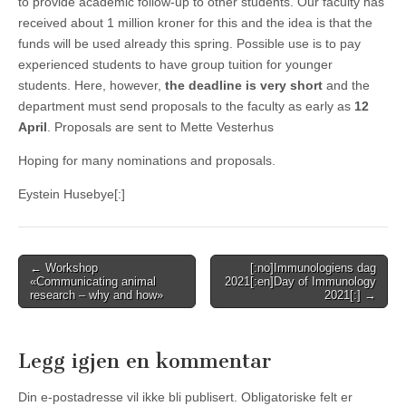
to provide academic follow-up to other students. Our faculty has
received about 1 million kroner for this and the idea is that the
funds will be used already this spring. Possible use is to pay
experienced students to have group tuition for younger
students. Here, however,
the deadline is very short
and the
department must send proposals to the faculty as early as
12
April
. Proposals are sent to Mette Vesterhus
Hoping for many nominations and proposals.
Eystein Husebye[:]
Post
← Workshop
[:no]Immunologiens dag
«Communicating animal
2021[:en]Day of Immunology
navigation
research – why and how»
2021[:] →
Legg igjen en kommentar
Din e-postadresse vil ikke bli publisert.
Obligatoriske felt er