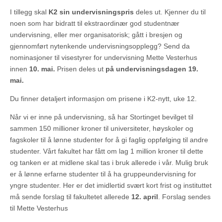
I tillegg skal
K2 sin undervisningspris
deles ut. Kjenner du til
noen som har bidratt til ekstraordinær god studentnær
undervisning, eller mer organisatorisk; gått i bresjen og
gjennomført nytenkende undervisningsopplegg? Send da
nominasjoner til visestyrer for undervisning Mette Vesterhus
innen
10. mai.
Prisen deles ut
på undervisningsdagen 19.
mai.
Du finner detaljert informasjon om prisene i K2-nytt, uke 12.
Når vi er inne på undervisning, så har Stortinget bevilget til
sammen 150 millioner kroner til universiteter, høyskoler og
fagskoler til å lønne studenter for å gi faglig oppfølging til andre
studenter. Vårt fakultet har fått om lag 1 million kroner til dette
og tanken er at midlene skal tas i bruk allerede i vår. Mulig bruk
er å lønne erfarne studenter til å ha gruppeundervisning for
yngre studenter. Her er det imidlertid svært kort frist og instituttet
må sende forslag til fakultetet allerede
12. april
. Forslag sendes
til Mette Vesterhus