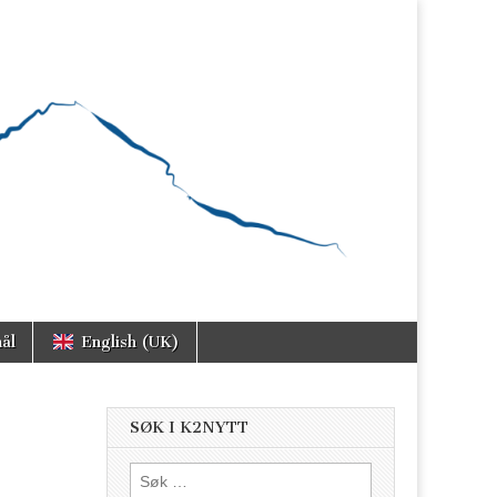
ål
English (UK)
SØK I K2NYTT
Søk