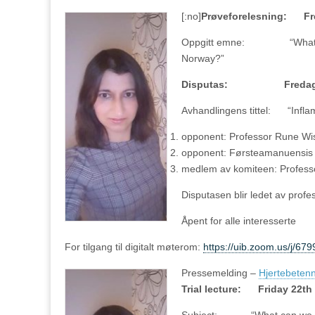
[:no]
Prøveforelesning: Fred
Oppgitt emne: “What can we
Norway?”
Disputas: Fredag 22. j
Avhandlingens tittel: “Inflam
opponent: Professor Rune W
opponent: Førsteamanuensis B
medlem av komiteen: Professo
Disputasen blir ledet av prof
Åpent for alle interesserte
For tilgang til digitalt møterom:
https://uib.zoom.us/
Pressemelding –
Hjertebetenn
Trial lecture: Friday 22th 
Subject: “What can we do to