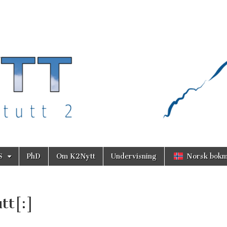
S
PhD
Om K2Nytt
Undervisning
Norsk bokm
tt[:]