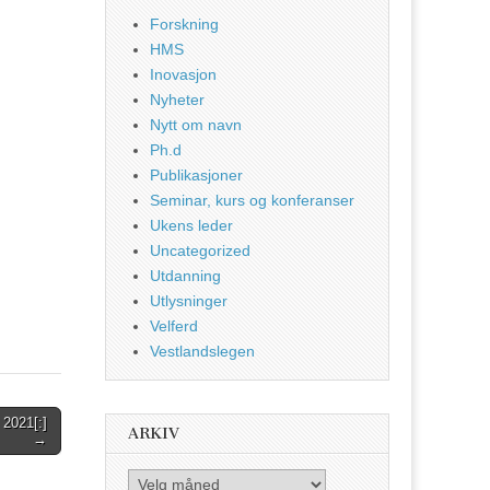
Forskning
HMS
Inovasjon
Nyheter
Nytt om navn
Ph.d
Publikasjoner
Seminar, kurs og konferanser
Ukens leder
Uncategorized
Utdanning
Utlysninger
Velferd
Vestlandslegen
 2021[:]
ARKIV
→
Arkiv