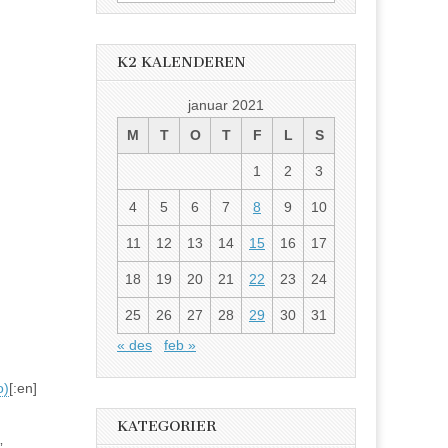
etter:
K2 KALENDEREN
januar 2021
M
T
O
T
F
L
S
1
2
3
4
5
6
7
8
9
10
11
12
13
14
15
16
17
18
19
20
21
22
23
24
25
26
27
28
29
30
31
« des
feb »
o)
[:en]
KATEGORIER
”