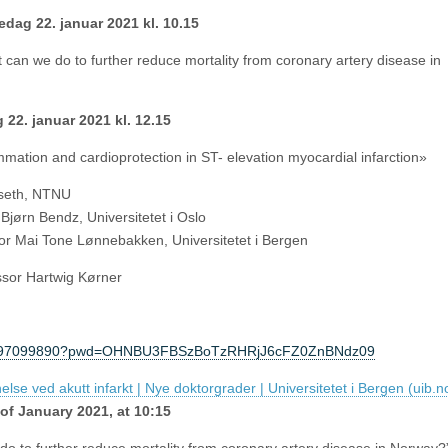
ag 22. januar 2021 kl. 10.15
 do to further reduce mortality from coronary artery disease in
anuar 2021 kl. 12.15
mation and cardioprotection in ST- elevation myocardial infarction»
iseth, NTNU
jørn Bendz, Universitetet i Oslo
r Mai Tone Lønnebakken, Universitetet i Bergen
essor Hartwig Kørner
j/67997099890?pwd=OHNBU3FBSzBoTzRHRjJ6cFZ0ZnBNdz09
else ved akutt infarkt | Nye doktorgrader | Universitetet i Bergen (uib.n
of January 2021, at 10:15
 further reduce mortality from coronary artery disease in Norway?