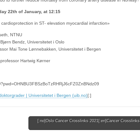
2th of January, at 12:15
rdioprotection in ST- elevation myocardial infarction»
iseth, NTNU
jørn Bendz, Universitetet i Oslo
ssor Mai Tone Lønnebakken, Universitetet i Bergen
y professor Hartwig Kørner
7099890?pwd=OHNBU3FBSzBoTzRHRjJ6cFZ0ZnBNdz09
doktorgrader | Universitetet i Bergen (uib.no)
[:]
[:no]Oslo Cancer Crosslinks 2021[:en]Cancer Crosslinks