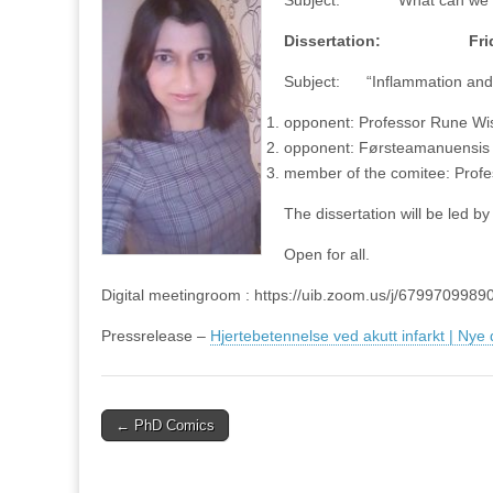
Dissertation: Friday 2
Subject: “Inflammation and ca
opponent: Professor Rune W
opponent: Førsteamanuensis B
member of the comitee: Profe
The dissertation will be led b
Open for all.
Digital meetingroom : https://uib.zoom.us/j/6799
Pressrelease –
Hjertebetennelse ved akutt infarkt | Nye 
Post
← PhD Comics
navigation