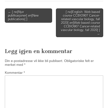
Post
← [:no]Nye
[:no]English: Web based
publikasjoner[:en]New
course CCBIO907 Cancer-
navigation
publications[:]
related vascular biology, fall
2020[:en]Web based course
CCBIO907 Cancer-related
vascular biology, fall 2020[:]
→
Legg igjen en kommentar
Din e-postadresse vil ikke bli publisert.
Obligatoriske felt er
merket med
*
Kommentar
*