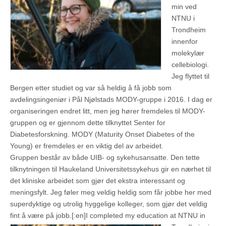
min ved
NTNU i
Trondheim
innenfor
molekylær
cellebiologi.
Jeg flyttet til
Bergen etter studiet og var så heldig å få jobb som
avdelingsingeniør i Pål Njølstads MODY-gruppe i 2016. I dag er
organiseringen endret litt, men jeg hører fremdeles til MODY-
gruppen og er gjennom dette tilknyttet Senter for
Diabetesforskning. MODY (Maturity Onset Diabetes of the
Young) er fremdeles er en viktig del av arbeidet.
Gruppen består av både UIB- og sykehusansatte. Den tette
tilknytningen til Haukeland Universitetssykehus gir en nærhet til
det kliniske arbeidet som gjør det ekstra interessant og
meningsfylt. Jeg føler meg veldig heldig som får jobbe her med
superdyktige og utrolig hyggelige kolleger, som gjør det veldig
fint å være på jobb.[:en]
I completed my education at NTNU in