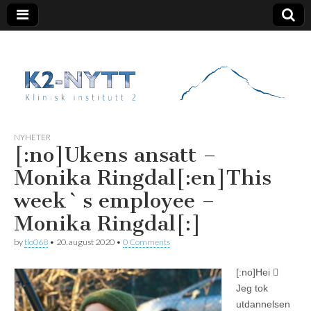
K2 Nytt
NYHETER
[:no]Ukens ansatt –
Monika Ringdal[:en]This
week`s employee –
Monika Ringdal[:]
by
tlo068
•
20. august 2020
•
0 Comments
[:no]
Hei 
Jeg tok
utdannelsen