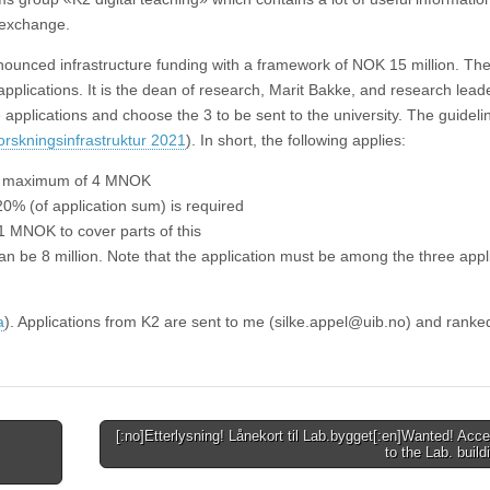
 exchange.
nnounced infrastructure funding with a framework of NOK 15 million. The
pplications. It is the dean of research, Marit Bakke, and research lead
e applications and choose the 3 to be sent to the university. The guidel
orskningsinfrastruktur 2021
). In short, the following applies:
 a maximum of 4 MNOK
20% (of application sum) is required
1 MNOK to cover parts of this
 can be 8 million. Note that the application must be among the three appl
a
). Applications from K2 are sent to me (silke.appel@uib.no) and ranke
[:no]Etterlysning! Lånekort til Lab.bygget[:en]Wanted! Acc
to the Lab. build