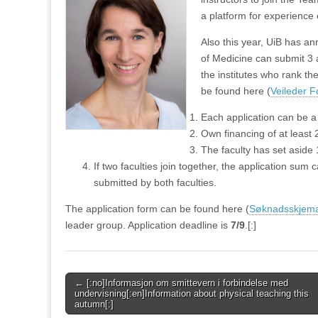
a platform for experience
Also this year, UiB has a
of Medicine can submit 3 a
the institutes who rank th
be found here (
Veileder F
Each application can be
Own financing of at least 
The faculty has set aside 
If two faculties join together, the application sum
submitted by both faculties.
The application form can be found here (
Søknadsskjem
leader group. Application deadline is
7/9
.[:]
Post
← [:no]Informasjon om smittevern i forbindelse med
undervisning[:en]Information about physical teaching this
navigation
autumn[:]