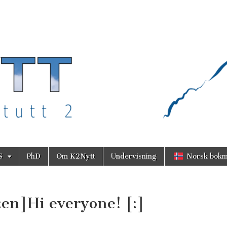
S
PhD
Om K2Nytt
Undervisning
Norsk bokm
:en]Hi everyone! [:]