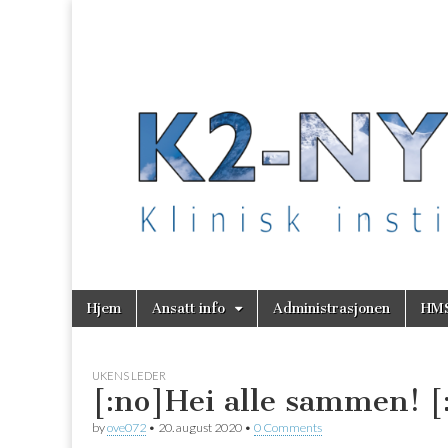
K2 Nytt
Skip
Main
Hjem
Ansatt info
Administrasjonen
HM
to
menu
content
UKENS LEDER
[:no]Hei alle sammen! [
by
ove072
•
20. august 2020
•
0 Comments