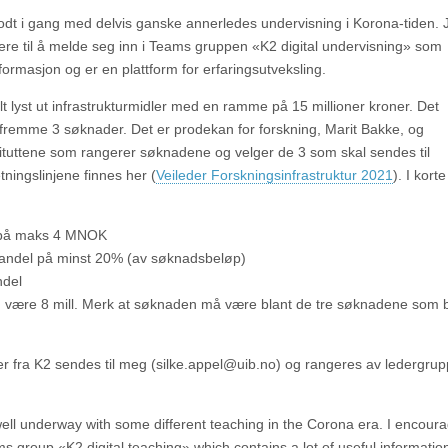
dt i gang med delvis ganske annerledes undervisning i Korona-tiden. 
sere til å melde seg inn i Teams gruppen «K2 digital undervisning» som
formasjon og er en plattform for erfaringsutveksling.
lt lyst ut infrastrukturmidler med en ramme på 15 millioner kroner. Det
 fremme 3 søknader. Det er prodekan for forskning, Marit Bakke, og
stituttene som rangerer søknadene og velger de 3 som skal sendes til
etningslinjene finnes her (
Veileder Forskningsinfrastruktur 2021
). I korte
 på maks 4 MNOK
andel på minst 20% (av søknadsbeløp)
ndel
 være 8 mill. Merk at søknaden må være blant de tre søknadene som
r fra K2 sendes til meg (silke.appel@uib.no) og rangeres av ledergrup
ell underway with some different teaching in the Corona era. I encoura
ams group «K2 digital teaching» which contains a lot of useful informatio