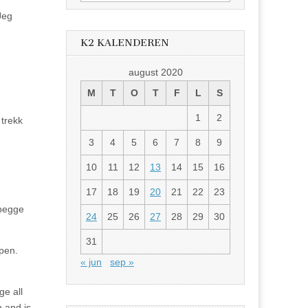
etter:
Jeg
K2 KALENDEREN
august 2020
M
T
O
T
F
L
S
1
2
 trekk
3
4
5
6
7
8
9
10
11
12
13
14
15
16
17
18
19
20
21
22
23
 begge
24
25
26
27
28
29
30
31
pen.
« jun
sep »
ge all
n and is