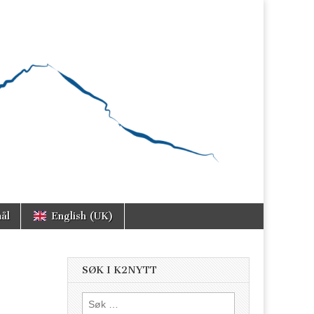
ål
English (UK)
SØK I K2NYTT
Søk