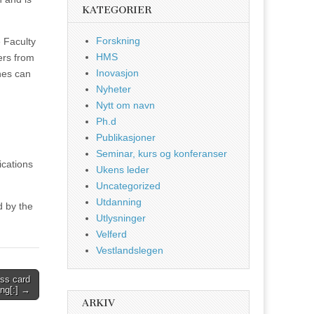
KATEGORIER
Forskning
 Faculty
HMS
ers from
Inovasjon
ines can
Nyheter
Nytt om navn
Ph.d
Publikasjoner
Seminar, kurs og konferanser
ications
Ukens leder
Uncategorized
Utdanning
d by the
Utlysninger
Velferd
Vestlandslegen
ess card
ing[:] →
ARKIV