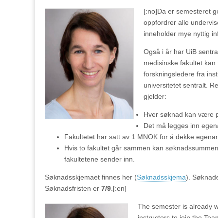
[:no]
Da er semesteret go
oppfordrer alle undervi
inneholder mye nyttig in
Også i år har UiB sentra
medisinske fakultet kan
forskningsledere fra in
universitetet sentralt. R
gjelder:
Hver søknad kan være
Det må legges inn egen
Fakultetet har satt av 1 MNOK for å dekke egena
Hvis to fakultet går sammen kan søknadssummen
fakultetene sender inn.
Søknadsskjemaet finnes her (
Søknadsskjema
). Søknade
Søknadsfristen er
7/9
.[:en]
The semester is already w
instructors to join the Te