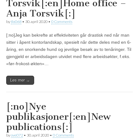
Torsvik[:en]Home office –
Anja Torsvik[:]
by
tlo068
•
30. april 2020
•
0 Comments
[:no]Jeg kan bekrefte at effektiviteten går drastisk ned når man
sitter i åpent kontorlandskap, spesielt når dette deles med en 6-
åring, en snorkende hund og jevnlige besøk av to tenåringer. Til
gjengjeld er arbeidsdagen utvidet med flere arbeidsøkter, f.eks.
«før-frokost-økten»…
Les mer →
[:no]Nye
publikasjoner[:en]New
publications[:]
by
ove072
•
30. april 2020
•
0 Comments