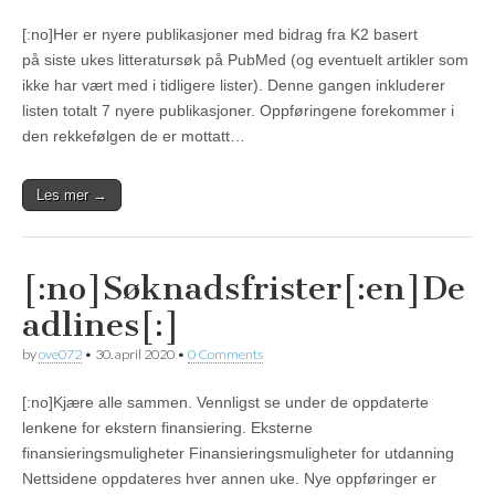
[:no]Her er nyere publikasjoner med bidrag fra K2 basert
på siste ukes litteratursøk på PubMed (og eventuelt artikler som
ikke har vært med i tidligere lister). Denne gangen inkluderer
listen totalt 7 nyere publikasjoner. Oppføringene forekommer i
den rekkefølgen de er mottatt…
Les mer →
[:no]Søknadsfrister[:en]De
adlines[:]
by
ove072
•
30. april 2020
•
0 Comments
[:no]Kjære alle sammen. Vennligst se under de oppdaterte
lenkene for ekstern finansiering. Eksterne
finansieringsmuligheter Finansieringsmuligheter for utdanning
Nettsidene oppdateres hver annen uke. Nye oppføringer er