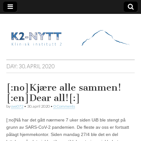
K2 Nytt
DAY:
30. APRIL 2020
[:no]Kjære alle sammen!
[:en]Dear all![:]
by
ove072
•
30. april 2020
•
0 Comments
[:no]Nå har det gått nærmere 7 uker siden UiB ble stengt på
grunn av SARS-CoV-2 pandemien. De fleste av oss er fortsatt
pålagt hjemmekontor. Siden mandag 27/4 ble det en del