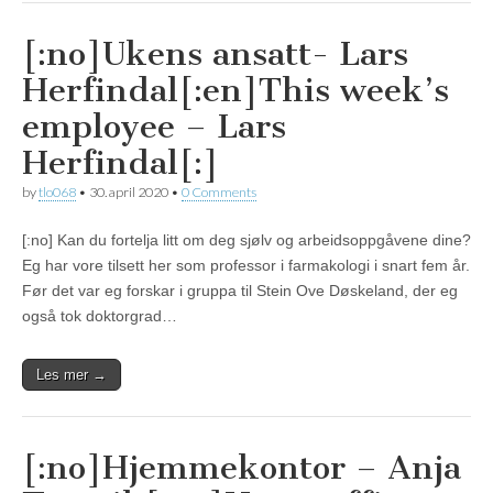
[:no]Ukens ansatt- Lars
Herfindal[:en]This week’s
employee – Lars
Herfindal[:]
by
tlo068
•
30. april 2020
•
0 Comments
[:no] Kan du fortelja litt om deg sjølv og arbeidsoppgåvene dine?
Eg har vore tilsett her som professor i farmakologi i snart fem år.
Før det var eg forskar i gruppa til Stein Ove Døskeland, der eg
også tok doktorgrad…
Les mer →
[:no]Hjemmekontor – Anja