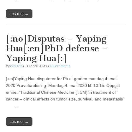
Les mer →
[:no]Disputas – Yaping
Hua[:en]PhD defense –
Yaping Hua[:]
by
ove072
•
30. april 2020
•
0 Comments
[:no]Yaping Hua disputerer for Ph.d. graden mandag 4. mai
2020 Prøveforelesing: Mandag 4. mai 2020 kl. 10:15. Oppgitt
emne: “Traditional Chinese Medicine (TCM) in treatment of
cancer – clinical effects on tumor size, survival, and metastasis”
…
Les mer →