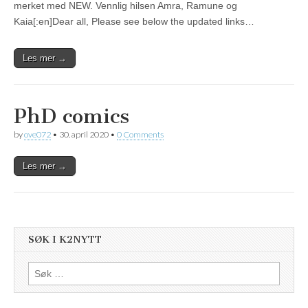
merket med NEW. Vennlig hilsen Amra, Ramune og
Kaia[:en]Dear all, Please see below the updated links…
Les mer →
PhD comics
by
ove072
•
30. april 2020
•
0 Comments
Les mer →
SØK I K2NYTT
Søk
etter: