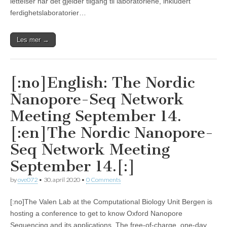
lettelser når det gjelder tilgang til laboratoriene, inkludert
ferdighetslaboratorier…
Les mer →
[:no]English: The Nordic
Nanopore-Seq Network
Meeting September 14.
[:en]The Nordic Nanopore-
Seq Network Meeting
September 14.[:]
by
ove072
•
30. april 2020
•
0 Comments
[:no]The Valen Lab at the Computational Biology Unit Bergen is
hosting a conference to get to know Oxford Nanopore
Sequencing and its applications. The free-of-charge, one-day