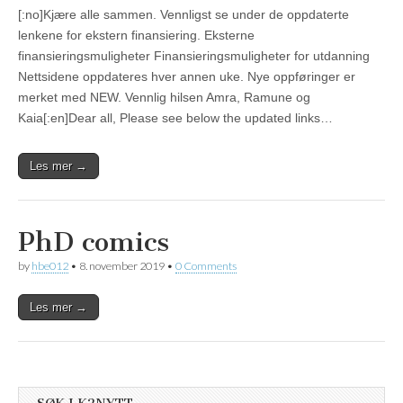
[:no]Kjære alle sammen. Vennligst se under de oppdaterte
lenkene for ekstern finansiering. Eksterne
finansieringsmuligheter Finansieringsmuligheter for utdanning
Nettsidene oppdateres hver annen uke. Nye oppføringer er
merket med NEW. Vennlig hilsen Amra, Ramune og
Kaia[:en]Dear all, Please see below the updated links…
Les mer →
PhD comics
by
hbe012
•
8. november 2019
•
0 Comments
Les mer →