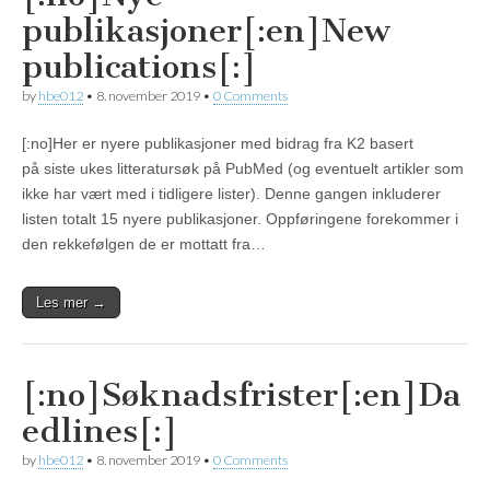
publikasjoner[:en]New
publications[:]
by
hbe012
•
8. november 2019
•
0 Comments
[:no]Her er nyere publikasjoner med bidrag fra K2 basert
på siste ukes litteratursøk på PubMed (og eventuelt artikler som
ikke har vært med i tidligere lister). Denne gangen inkluderer
listen totalt 15 nyere publikasjoner. Oppføringene forekommer i
den rekkefølgen de er mottatt fra…
Les mer →
[:no]Søknadsfrister[:en]Da
edlines[:]
by
hbe012
•
8. november 2019
•
0 Comments