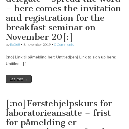
– here comes the invitation
and registration for the
breakfast seminar on
November 20[:]
by
tlo068
•
8. november 2019
•
0 Comments
[:no] Link til påmelding her: Untitled[:en] Link to sign up here:
Untitled [:]
Les mer →
[:no]Førstehjelpskurs for
laboratorieansatte – frist
for påmelding er