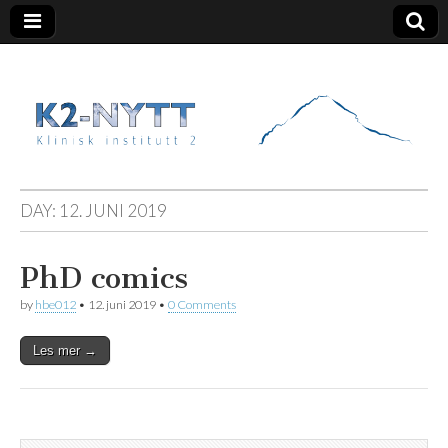
K2 Nytt
DAY:
12. JUNI 2019
PhD comics
by
hbe012
•
12. juni 2019
•
0 Comments
Les mer →