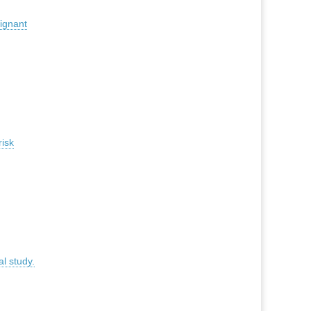
lignant
risk
l study.