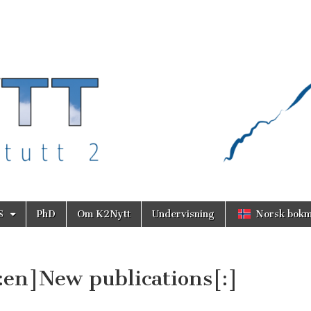
S
PhD
Om K2Nytt
Undervisning
Norsk bokm
:en]New publications[:]