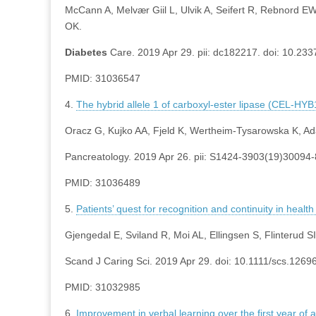
McCann A, Melvær Giil L, Ulvik A, Seifert R, Rebnord 
OK.
Diabetes
Care. 2019 Apr 29. pii: dc182217. doi: 10.233
PMID: 31036547
4.
The hybrid allele 1 of carboxyl-ester lipase (CEL-HYB1)
Oracz G, Kujko AA, Fjeld K, Wertheim-Tysarowska K, Ada
Pancreatology. 2019 Apr 26. pii: S1424-3903(19)30094-8
PMID: 31036489
5.
Patients’ quest for recognition and continuity in healt
Gjengedal E, Sviland R, Moi AL, Ellingsen S, Flinterud 
Scand J Caring Sci. 2019 Apr 29. doi: 10.1111/scs.12696
PMID: 31032985
6.
Improvement in verbal learning over the first year of a