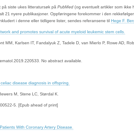
 på siste ukes litteratursøk på
PubMed
(og eventuelt artikler som ikke 
totalt 21 nyere publikasjoner. Oppføringene forekommer i den rekkefølge
kludert i denne eller tidligere lister, sendes referansene til
Hege F. Ber
work and promotes survival of acute myeloid leukemic stem cells.
ont MM, Karlsen IT, Fandalyuk Z, Tadele D, van Mierlo P, Rowe AD, Ro
matol.2019.220533. No abstract available.
celiac disease diagnosis in offspring.
Rewers M, Stene LC, Størdal K.
00522-5. [Epub ahead of print]
Patients With Coronary Artery Disease.