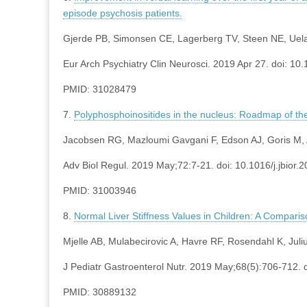
episode psychosis patients.
Gjerde PB, Simonsen CE, Lagerberg TV, Steen NE, Uela
Eur Arch Psychiatry Clin Neurosci. 2019 Apr 27. doi: 1
PMID: 31028479
7.
Polyphosphoinositides in the nucleus: Roadmap of the
Jacobsen RG, Mazloumi Gavgani F, Edson AJ, Goris M, 
Adv Biol Regul. 2019 May;72:7-21. doi: 10.1016/j.jbior.
PMID: 31003946
8.
Normal Liver Stiffness Values in Children: A Compari
Mjelle AB, Mulabecirovic A, Havre RF, Rosendahl K, Juliu
J Pediatr Gastroenterol Nutr. 2019 May;68(5):706-712
PMID: 30889132