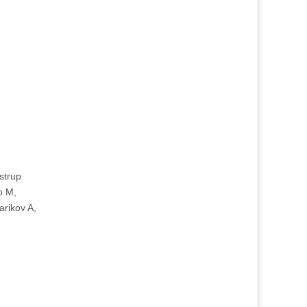
strup
o M,
rikov A,