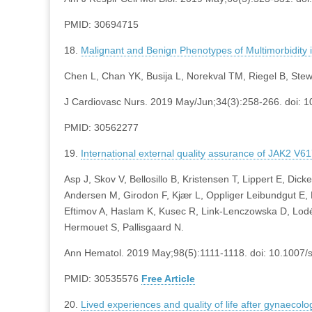
PMID: 30694715
18.
Malignant and Benign Phenotypes of Multimorbidity in
Chen L, Chan YK, Busija L, Norekval TM, Riegel B, Stew
J Cardiovasc Nurs. 2019 May/Jun;34(3):258-266. doi:
PMID: 30562277
19.
International external quality assurance of JAK2 V61
Asp J, Skov V, Bellosillo B, Kristensen T, Lippert E, Dic
Andersen M, Girodon F, Kjær L, Oppliger Leibundgut E, P
Eftimov A, Haslam K, Kusec R, Link-Lenczowska D, Lodé
Hermouet S, Pallisgaard N.
Ann Hematol. 2019 May;98(5):1111-1118. doi: 10.1007
PMID: 30535576
Free Article
20.
Lived experiences and quality of life after gynaecolo