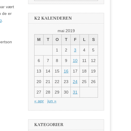
etter:
har vært
n de er
K2 KALENDEREN
g
.
mai 2019
M
T
O
T
F
L
S
bertson
1
2
3
4
5
6
7
8
9
10
11
12
13
14
15
16
17
18
19
20
21
22
23
24
25
26
27
28
29
30
31
« apr
jun »
KATEGORIER