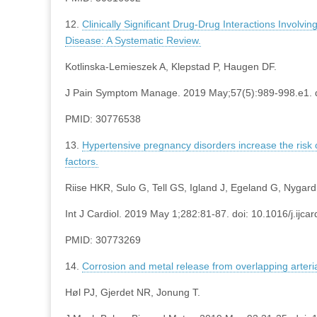
12.
Clinically Significant Drug-Drug Interactions Invol
Disease: A Systematic Review.
Kotlinska-Lemieszek A, Klepstad P, Haugen DF.
J Pain Symptom Manage. 2019 May;57(5):989-998.e1. d
PMID: 30776538
13.
Hypertensive pregnancy disorders increase the risk o
factors.
Riise HKR, Sulo G, Tell GS, Igland J, Egeland G, Nygard
Int J Cardiol. 2019 May 1;282:81-87. doi: 10.1016/j.ijc
PMID: 30773269
14.
Corrosion and metal release from overlapping arteri
Høl PJ, Gjerdet NR, Jonung T.