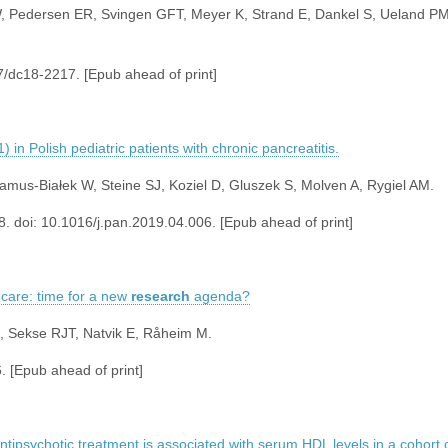
EW, Pedersen ER, Svingen GFT, Meyer K, Strand E, Dankel S, Ueland P
7/dc18-2217. [Epub ahead of print]
 in Polish pediatric patients with chronic pancreatitis.
mus-Białek W, Steine SJ, Koziel D, Gluszek S, Molven A, Rygiel AM.
. doi: 10.1016/j.pan.2019.04.006. [Epub ahead of print]
h care: time for a new
research
agenda?
SI, Sekse RJT, Natvik E, Råheim M.
. [Epub ahead of print]
ntipsychotic treatment is associated with serum HDL levels in a cohort of