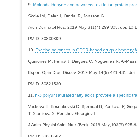
9.
Malondialdehyde and advanced oxidation protein produc
Skoie IM, Dalen I, Omdal R, Jonsson G.
Arch Dermatol Res. 2019 May;311(4):299-308. doi: 10
PMID: 30830309
10.
Exciting advances in GPCR-based drugs discovery for
Quiñones M, Fernø J, Diéguez C, Nogueiras R, Al-Mass
Expert Opin Drug Discov. 2019 May;14(5):421-431. do
PMID: 30821530
11.
n-3 polyunsaturated fatty acids provoke a specific tran
Vackova E, Bosnakovski D, Bjørndal B, Yonkova P, Grig
T, Stanilova S, Penchev Georgiev I.
J Anim Physiol Anim Nutr (Berl). 2019 May;103(3):925-9
PMID: 30816602