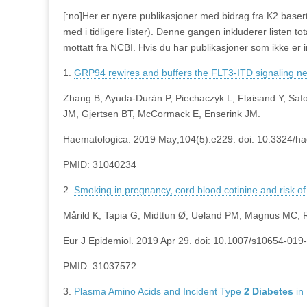
[:no]Her er nyere publikasjoner med bidrag fra K2 basert
med i tidligere lister). Denne gangen inkluderer listen 
mottatt fra NCBI. Hvis du har publikasjoner som ikke er in
1.
GRP94 rewires and buffers the FLT3-ITD signaling net
Zhang B, Ayuda-Durán P, Piechaczyk L, Fløisand Y, Saf
JM, Gjertsen BT, McCormack E, Enserink JM.
Haematologica. 2019 May;104(5):e229. doi: 10.3324/hae
PMID: 31040234
2.
Smoking in pregnancy, cord blood cotinine and risk of 
Mårild K, Tapia G, Midttun Ø, Ueland PM, Magnus MC, 
Eur J Epidemiol. 2019 Apr 29. doi: 10.1007/s10654-019-
PMID: 31037572
3.
Plasma Amino Acids and Incident Type
2
Diabetes
in 