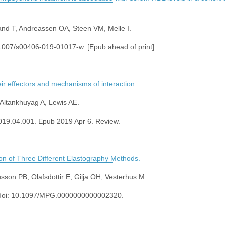
nd T, Andreassen OA, Steen VM, Melle I.
0.1007/s00406-019-01017-w. [Epub ahead of print]
ir effectors and mechanisms of interaction.
Altankhuyag A, Lewis AE.
2019.04.001. Epub 2019 Apr 6. Review.
son of Three Different Elastography Methods.
sson PB, Olafsdottir E, Gilja OH, Vesterhus M.
. doi: 10.1097/MPG.0000000000002320.