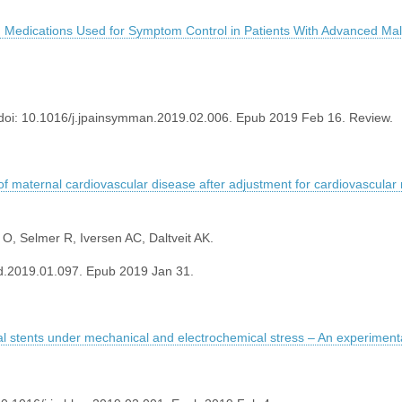
ving Medications Used for Symptom Control in Patients With Advanced Ma
oi: 10.1016/j.jpainsymman.2019.02.006. Epub 2019 Feb 16. Review.
f maternal cardiovascular disease after adjustment for cardiovascular 
 O, Selmer R, Iversen AC, Daltveit AK.
ard.2019.01.097. Epub 2019 Jan 31.
al stents under mechanical and electrochemical stress – An experimenta