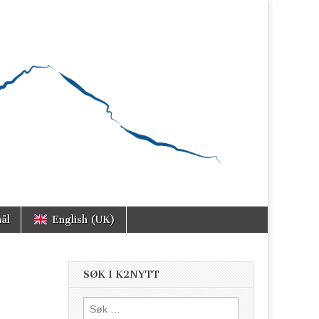
ål
English (UK)
SØK I K2NYTT
Søk