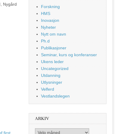
M, Nygård
Forskning
HMS
Inovasjon
Nyheter
Nytt om navn
Ph.d
Publikasjoner
Seminar, kurs og konferanser
Ukens leder
Uncategorized
Utdanning
Utlysninger
Velferd
Vestlandslegen
ARKIV
Arkiv
 first