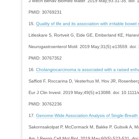
J Mech Behav Biomed Mater. 2019 May;93:31-35. doi: 
PMID: 30769231
15.
Quality of life and its association with irritable bowe
Litleskare S, Rortveit G, Eide GE, Emberland KE, Hane
Neurogastroenterol Motil. 2019 May;31(5):e13559. doi
PMID: 30767352
16.
Cholangiocarcinoma is associated with a raised enhan
Saffioti F, Roccarina D, Vesterhus M, Hov JR, Rosenber
Eur J Clin Invest. 2019 May;49(5):e13088. doi: 10.1111
PMID: 30762236
17.
Genome-Wide Association Analysis of Single-Breath
Sakornsakolpat P, McCormack M, Bakke P, Gulsvik A, M
Am J Respir Cell Mol Biol. 2019 May;60(5):523-531. d