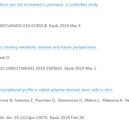
ts are not increased in psoriasis: a controlled study.
.1007/s00403-019-01903-
2
. Epub 2019 Mar 4.
 treating metabolic disease and future perspectives.
adi O.
i: 10.1080/17460441.2019.1583642. Epub 2019 Mar 1.
scriptional profile in rabbit adipose-derived stem cells in vitro.
orova N, Ivanova Z, Penchev G, Simeonova G, Miteva L, Milanova A, V
34. doi: 10.1111/jpn.13075. Epub 2019 Feb 28.