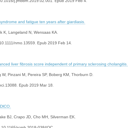
10.1016/j.jmbbm.2019.02.001. Epub 2019 Feb 4.
l syndrome and fatigue ten years after giardiasis.
vik K, Langeland N, Wensaas KA.
: 10.1111/nmo.13559. Epub 2019 Feb 14.
ced liver fibrosis score independent of primary sclerosing cholangitis.
g W, Pinzani M, Pereira SP, Boberg KM, Thorburn D.
/eci.13088. Epub 2019 Mar 18.
 DlCO.
ake BJ, Crapo JD, Cho MH, Silverman EK.
oi: 10.1165/rcmb.2018-0384OC.