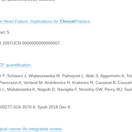
 Heart Failure: Implications for
Clinical
Practice.
art S.
 10.1097/JCN.0000000000000557.
7F quantification.
ker F, Schwarz J, Wojtaszewska M, Palmqvist L, Akiki S, Aggerholm A, Tol
ancrazzi A, Vorland M, Andrikovics H, Kralovics R, Cassinat B, Coucel
 L, Matiakowska K, Naguib D, Navaglia F, Novotny GW, Percy MJ, Suda
/s00277-018-3570-8. Epub 2018 Dec 8.
gical cancer-An integrative review.