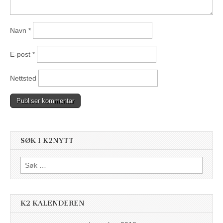
Navn
*
E-post
*
Nettsted
SØK I K2NYTT
Søk
etter:
K2 KALENDEREN