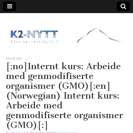
K2 Nytt
NYHETER
[:no]Internt kurs: Arbeide
med genmodifiserte
organismer (GMO)[:en]
(Norwegian) Internt kurs:
Arbeide med
genmodifiserte organismer
(GMO)[:]
by
hbe012
•
7. desember 2018
•
0 Comments