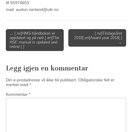
tlf 55974653
mail: audun.nerland@uib.no
Post
← [:no]HMS-håndboken er
[:no]Tilslagsåret
oppdatert og på nett.[:en]The
2018[:en]Award year 2018[:]
navigation
HSE manual is updated and
→
online.[:]
Legg igjen en kommentar
Din e-postadresse vil ikke bli publisert.
Obligatoriske felt er
merket med
*
Kommentar
*