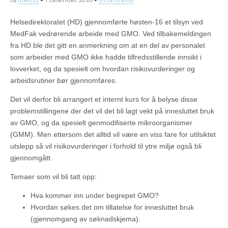
Helsedirektoratet (HD) gjennomførte høsten-16 et tilsyn ved
MedFak vedrørende arbeide med GMO. Ved tilbakemeldingen
fra HD ble det gitt en anmerkning om at en del av personalet
som arbeider med GMO ikke hadde tilfredsstillende innsikt i
lovverket, og da spesielt om hvordan risikovurderinger og
arbeidsrutiner bør gjennomføres.
Det vil derfor bli arrangert et internt kurs for å belyse disse
problemstillingene der det vil det bli lagt vekt på innesluttet bruk
av GMO, og da spesielt genmodifiserte mikroorganismer
(GMM). Men ettersom det alltid vil være en viss fare for utilsiktet
utslepp så vil risikovurderinger i forhold til ytre miljø også bli
gjennomgått.
Temaer som vil bli tatt opp:
Hva kommer inn under begrepet GMO?
Hvordan søkes det om tillatelse for innesluttet bruk
(gjennomgang av søknadskjema).