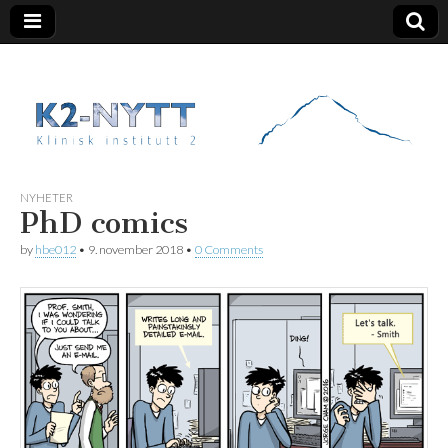
K2 Nytt
NYHETER
PhD comics
by
hbe012
•
9. november 2018
•
0 Comments