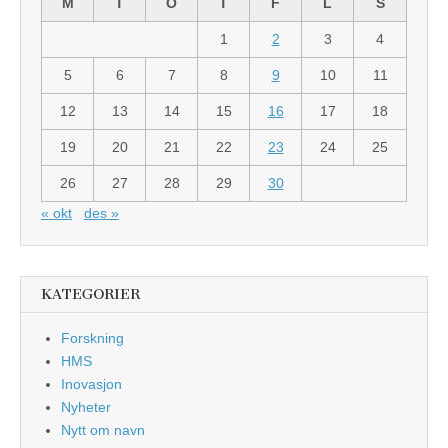
M
T
O
T
F
L
S
1
2
3
4
5
6
7
8
9
10
11
12
13
14
15
16
17
18
19
20
21
22
23
24
25
26
27
28
29
30
« okt
des »
KATEGORIER
Forskning
HMS
Inovasjon
Nyheter
Nytt om navn