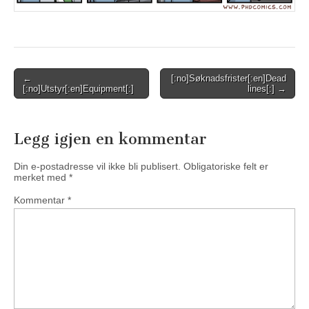
Post
←
[:no]Søknadsfrister[:en]Dead
[:no]Utstyr[:en]Equipment[:]
lines[:] →
navigation
Legg igjen en kommentar
Din e-postadresse vil ikke bli publisert.
Obligatoriske felt er
merket med
*
Kommentar
*