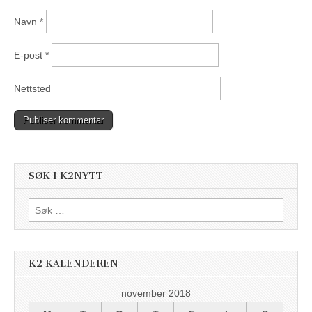
Navn
*
E-post
*
Nettsted
SØK I K2NYTT
Søk
etter:
K2 KALENDEREN
november 2018