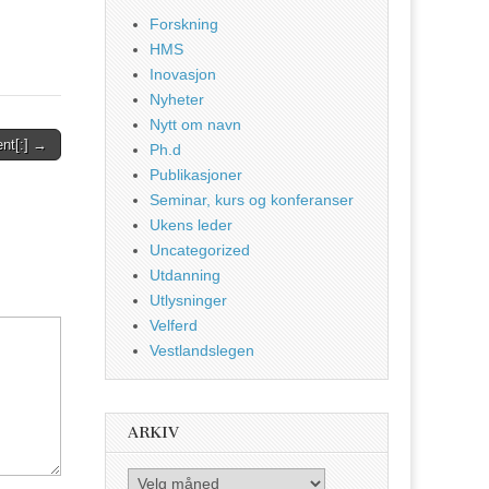
Forskning
HMS
Inovasjon
Nyheter
Nytt om navn
ent[:] →
Ph.d
Publikasjoner
Seminar, kurs og konferanser
Ukens leder
Uncategorized
Utdanning
Utlysninger
Velferd
Vestlandslegen
ARKIV
Arkiv