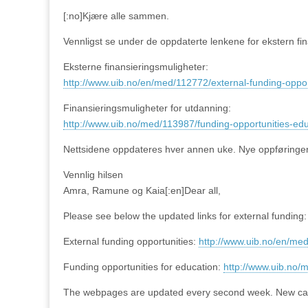
[:no]
Kjære alle sammen.
Vennligst se under de oppdaterte lenkene for ekstern fin
Eksterne finansieringsmuligheter
:
http://www.uib.no/en/med/112772/external-funding-oppor
Finansieringsmuligheter for utdanning:
http://www.uib.no/med/113987/funding-opportunities-ed
Nettsidene oppdateres hver annen uke. Nye oppføring
Vennlig hilsen
Amra, Ramune og Kaia[:en]Dear all,
Please see below the updated links for external funding:
External funding opportunities:
http://www.uib.no/en/med
Funding opportunities for education:
http://www.uib.no/
The webpages are updated every second week. New ca