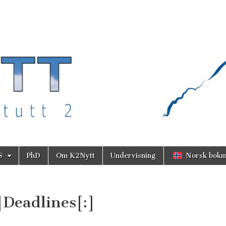
S
PhD
Om K2Nytt
Undervisning
Norsk bokm
]Deadlines[:]