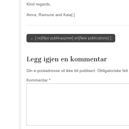
Kind regards,
Amra, Ramune and Kaia[:]
Post
← [:no]Nye publikasjoner[:en]New publications[:]
navigation
Legg igjen en kommentar
Din e-postadresse vil ikke bli publisert.
Obligatoriske fel
Kommentar
*