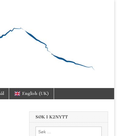
ål
English (UK)
SØK I K2NYTT
Søk