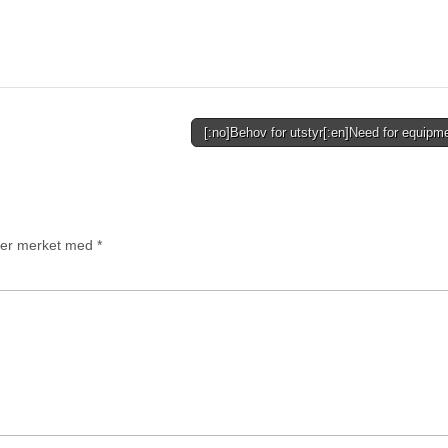
[:no]Behov for utstyr[:en]Need for equipm
t er merket med
*