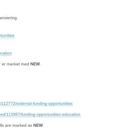
ansiering.
tunities
ucation
er er merket med
NEW
.
/112772/external-funding-opportunities
med/113987/funding-opportunities-education
lls are marked as
NEW
.