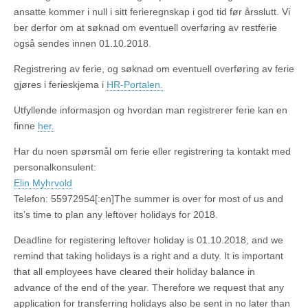
ansatte kommer i null i sitt ferieregnskap i god tid før årsslutt. Vi
ber derfor om at søknad om eventuell overføring av restferie
også sendes innen 01.10.2018.
Registrering av ferie, og søknad om eventuell overføring av ferie
gjøres i ferieskjema i
HR-Portalen.
Utfyllende informasjon og hvordan man registrerer ferie kan en
finne
her.
Har du noen spørsmål om ferie eller registrering ta kontakt med
personalkonsulent:
Elin Myhrvold
Telefon: 55972954[:en]The summer is over for most of us and
its’s time to plan any leftover holidays for 2018.
Deadline for registering leftover holiday is 01.10.2018, and we
remind that taking holidays is a right and a duty. It is important
that all employees have cleared their holiday balance in
advance of the end of the year. Therefore we request that any
application for transferring holidays also be sent in no later than