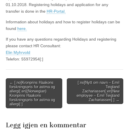
01.10.2018. Registering holidays and application for any
transfer is done in the
HR-Portal.
Information about holidays and how to register holidays can be
found
here.
If you have any questions regarding Holidays and registering
please contact HR Consultant:
Elin Myhrvold
Telefon: 55972954[:]
Post
← [:no]Kronprins Haakons
[:no]Nytt om navn – Emil
forskningspris for astma og
Teigland
navigation
allergi[:en](Norwegian)
Zachariassen[:en]New
Kronprins Haakons
employee – Emil Teigland
forskningspris for astma og
Zachariassen[:] →
allergi[:]
Legg igjen en kommentar