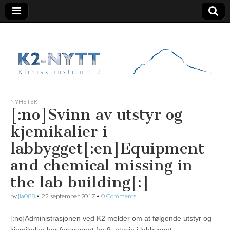
K2 Nytt
NYHETER
[:no]Svinn av utstyr og
kjemikalier i
labbygget[:en]Equipment
and chemical missing in
the lab building[:]
by
jla088
•
22. september 2017
•
0 Comments
[:no]Administrasjonen ved K2 melder om at følgende utstyr og