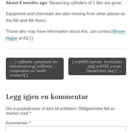
About 6 months ago
: Measuring cylinders of 1 liter are gone.
Equipment and chemicals are also missing from other places on
the 9th and 8th floors.
Those who may have information about this, can contact
Ehsan
Hajjar
at K2.[:]
Post
← [:no]Bedre samarbeid om
[:no]HMS-hjørnet: Instituttets
helseforskning[:en]Better
dag[:en]HSE-corner:
navigation
cooperation on health
Department day[:] →
research[:]
Legg igjen en kommentar
Din e-postadresse vil ikke bli publisert.
Obligatoriske felt er
merket med
*
Kommentar
*