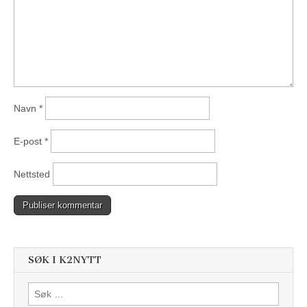
Navn
*
E-post
*
Nettsted
SØK I K2NYTT
Søk
etter: