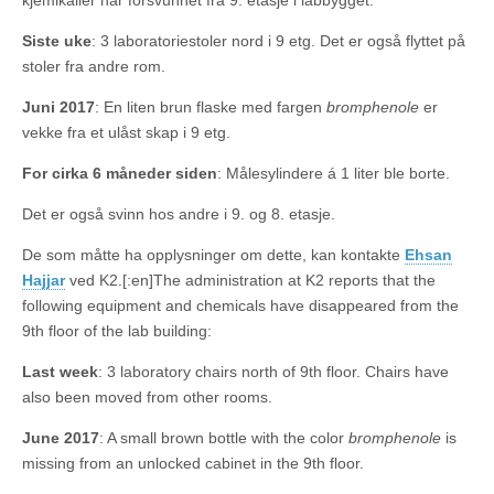
kjemikalier har forsvunnet fra 9. etasje i labbygget:
Siste uke
: 3 laboratoriestoler nord i 9 etg. Det er også flyttet på
stoler fra andre rom.
Juni 2017
: En liten brun flaske med fargen
bromphenole
er
vekke fra et ulåst skap i 9 etg.
For cirka 6 måneder siden
: Målesylindere á 1 liter ble borte.
Det er også svinn hos andre i 9. og 8. etasje.
De som måtte ha opplysninger om dette, kan kontakte
Ehsan
Hajjar
ved K2.[:en]The administration at K2 reports that the
following equipment and chemicals have disappeared from the
9th floor of the lab building:
Last week
: 3 laboratory chairs north of 9th floor. Chairs have
also been moved from other rooms.
June 2017
: A small brown bottle with the color
bromphenole
is
missing from an unlocked cabinet in the 9th floor.