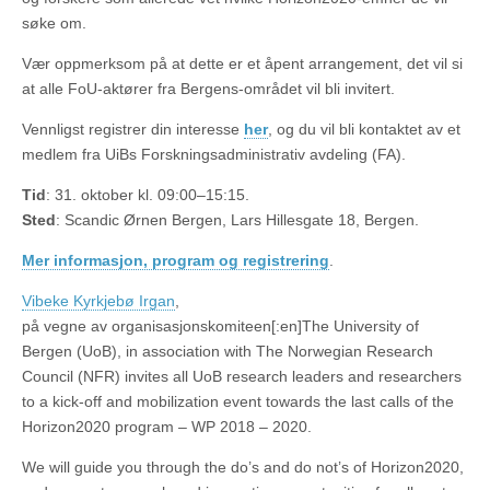
søke om.
Vær oppmerksom på at dette er et åpent arrangement, det vil si
at alle FoU-aktører fra Bergens-området vil bli invitert.
Vennligst registrer din interesse
her
, og du vil bli kontaktet av et
medlem fra UiBs Forskningsadministrativ avdeling (FA).
Tid
: 31. oktober kl. 09:00–15:15.
Sted
: Scandic Ørnen Bergen, Lars Hillesgate 18, Bergen.
Mer informasjon, program og registrering
.
Vibeke Kyrkjebø Irgan
,
på vegne av organisasjonskomiteen[:en]The University of
Bergen (UoB), in association with The Norwegian Research
Council (NFR) invites all UoB research leaders and researchers
to a kick-off and mobilization event towards the last calls of the
Horizon2020 program – WP 2018 – 2020.
We will guide you through the do’s and do not’s of Horizon2020,