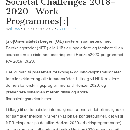
Societal Challenges 2018–
2020 | Work
Programmes[:]
by
jla088
•
15. september 2017
•
0 Comments
[:no]Universitetet i Bergen (UiB) inviterer i samarbeid med
Forskningsrådet (NFR) alle UiBs gruppeledere og forskere til en
seanse om de siste annonseringene i Horizon2020-programmet
WP 2018–2020
.
Her vil man få presentert forsknings- og innovasjonsmuligheter
for alle sektorer og alle temaområder. I tillegg vil NFR relatere
de norske forskningsprogrammene til Horizon2020, og
presentere synergien mellom disse og andre
finansieringsmekanismer.
I tillegg til de tematiske informasjonsmøtene vil det bli muligheter
for samtaler mellom NKP-er (Nasjonale kontaktpunkter, det vil si
NFR-eksperter på de ulike Horizon2020-arbeidsprogrammene)
og forskere som allerede vet hvilke Horizon2020-emner de vil