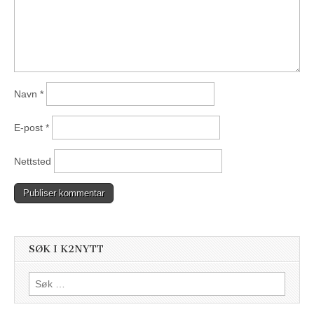
Navn
*
E-post
*
Nettsted
SØK I K2NYTT
Søk
etter: