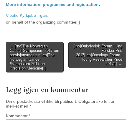
More information, programme and registration
.
Vibeke Kyrkjebø Irgan
,
on behalf of the organizing committee[:]
Post
← [:no]The Norwegian
[:no]Onkologisk Forum | Ung
Cancer Symposium 2017 om
Forsker Pris
navigation
presisjonsmedisin[:en]The
2017[:en]Oncology Forum |
Norwegian Cancer
Young Researcher Price
Symposium 2017 on
2017[:] →
Precision Medicine[:]
Legg igjen en kommentar
Din e-postadresse vil ikke bli publisert.
Obligatoriske felt er
merket med
*
Kommentar
*