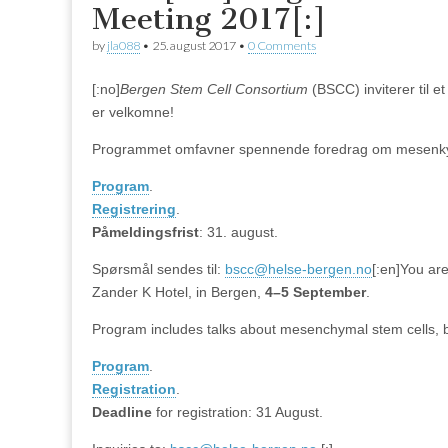
Meeting 2017[:]
by
jla088
•
25. august 2017
•
0 Comments
[:no]
Bergen Stem Cell Consortium
(BSCC) inviterer til 
er velkomne!
Programmet omfavner spennende foredrag om mesenkyma
Program
.
Registrering
.
Påmeldingsfrist
: 31. august.
Spørsmål sendes til:
bscc@helse-bergen.no
[:en]You are
Zander K Hotel, in Bergen,
4–5 September
.
Program includes talks about mesenchymal stem cells, 
Program
.
Registration
.
Deadline
for registration: 31 August.