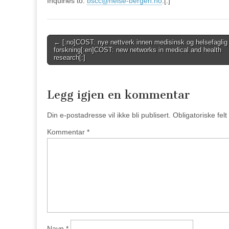
Inquiries to:
bscc@helse-bergen.no
.[:]
Post
← [:no]COST: nye nettverk innen medisinsk og helsefaglig
forskning[:en]COST: new networks in medical and health
navigation
research[:]
Legg igjen en kommentar
Din e-postadresse vil ikke bli publisert.
Obligatoriske fel
Kommentar
*
Navn
*