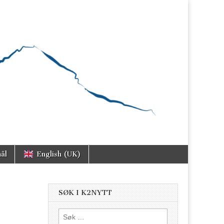
ål
English (UK)
SØK I K2NYTT
Søk