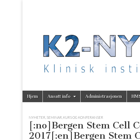
K2 Nytt
Skip
Main
Hjem
Ansatt info
Administrasjonen
HM
to
menu
content
NYHETER
,
SEMINAR, KURS OG KONFERANSER
[:no]Bergen Stem Cell C
2017[:en]Bergen Stem C