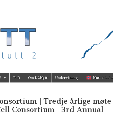
S
PhD
Om K2Nytt
Undervisning
Norsk bokm
onsortium | Tredje årlige møte
ell Consortium | 3rd Annual