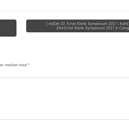
[:no]Det 33. Ernst Klenk Symposium 2017 i Köln
33rd Ernst Klenk Symposium 2017 in Colog
t er merket med
*