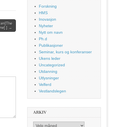
Forskning
HMS
Inovasjon
[:en]The
Nyheter
ne[:] →
Nytt om navn
Ph.d
Publikasjoner
Seminar, kurs og konferanser
Ukens leder
Uncategorized
Utdanning
Utlysninger
Velferd
Vestlandslegen
ARKIV
Arkiv