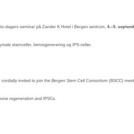
et to-dagers seminar på Zander K Hotel i Bergen sentrum,
4.–5. septem
le stamceller, benregenerering og IPS-celler,
 cordially invited to join the
Bergen Stem Cell Consortium
(BSCC) meeti
bone regeneration and IPSCs.