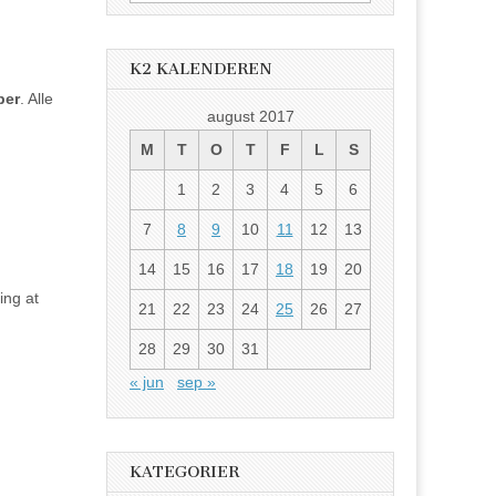
etter:
K2 KALENDEREN
ber
. Alle
august 2017
M
T
O
T
F
L
S
1
2
3
4
5
6
7
8
9
10
11
12
13
14
15
16
17
18
19
20
ng at
21
22
23
24
25
26
27
28
29
30
31
« jun
sep »
KATEGORIER