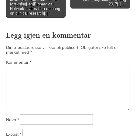
navigation
forskning[:en]Biomedical
2017[:] →
Network invites to a meeting
on clinical research[:]
Legg igjen en kommentar
Din e-postadresse vil ikke bli publisert.
Obligatoriske felt er
merket med
*
Kommentar
*
Navn
*
E-post
*