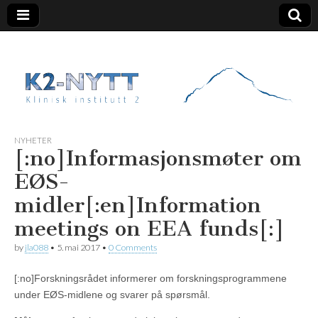
K2 Nytt
NYHETER
[:no]Informasjonsmøter om
EØS-
midler[:en]Information
meetings on EEA funds[:]
by
jla088
•
5. mai 2017
•
0 Comments
[:no]Forskningsrådet informerer om forskningsprogrammene
under EØS-midlene og svarer på spørsmål.