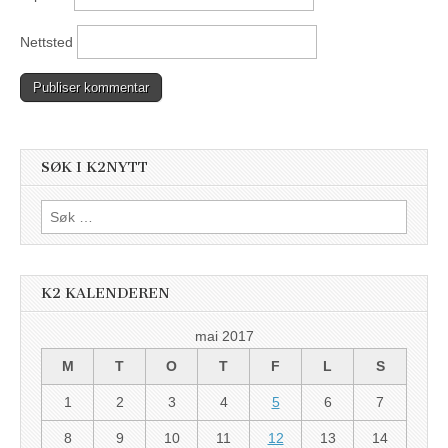
Nettsted
SØK I K2NYTT
Søk
etter:
K2 KALENDEREN
mai 2017
M
T
O
T
F
L
S
1
2
3
4
5
6
7
8
9
10
11
12
13
14