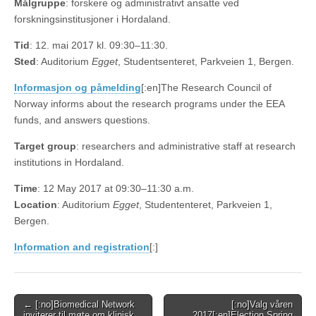
Målgruppe
: forskere og administrativt ansatte ved
forskningsinstitusjoner i Hordaland.
Tid
: 12. mai 2017 kl. 09:30–11:30.
Sted
: Auditorium
Egget
, Studentsenteret, Parkveien 1, Bergen.
Informasjon og påmelding
[:en]The Research Council of
Norway informs about the research programs under the EEA
funds, and answers questions.
Target group
: researchers and administrative staff at research
institutions in Hordaland.
Time
: 12 May 2017 at 09:30–11:30 a.m.
Location
: Auditorium
Egget
, Studententeret, Parkveien 1,
Bergen.
Information and registration
[:]
Post
← [:no]Biomedical Network
[:no]Valg våren
inviterer til møte om klinisk
2017[:en]Election Spring