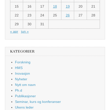
15
16
17
18
19
20
21
22
23
24
25
26
27
28
29
30
31
« apr
jun »
KATEGORIER
Forskning
HMS
Inovasjon
Nyheter
Nytt om navn
Ph.d
Publikasjoner
Seminar, kurs og konferanser
Ukens leder