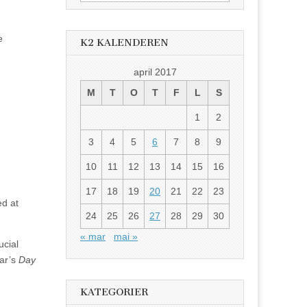
etter:
e
K2 KALENDEREN
april 2017
M
T
O
T
F
L
S
1
2
3
4
5
6
7
8
9
10
11
12
13
14
15
16
17
18
19
20
21
22
23
ed at
24
25
26
27
28
29
30
« mar
mai »
ucial
ear’s
Day
KATEGORIER