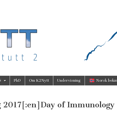
S
PhD
Om K2Nytt
Undervisning
Norsk bokm
g 2017[:en]Day of Immunology