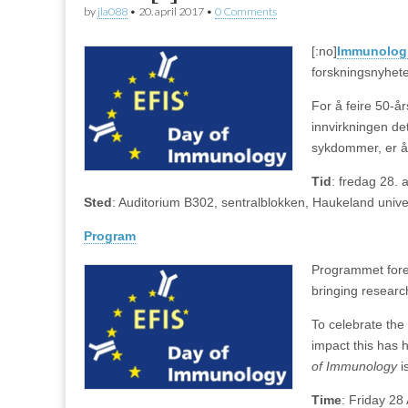
by
jla088
•
20. april 2017
•
0 Comments
[:no]
Immunolog
forskningsnyheter
For å feire 50-å
innvirkningen det
sykdommer, er å
Tid
: fredag 28. 
Sted
: Auditorium B302, sentralblokken, Haukeland unive
Program
Programmet fore
bringing resear
To celebrate the
impact this has 
of Immunology
is
Time
: Friday 28