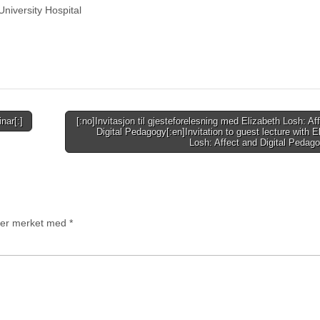
niversity Hospital
nar[:]
[:no]Invitasjon til gjesteforelesning med Elizabeth Losh: Af
Digital Pedagogy[:en]Invitation to guest lecture with E
Losh: Affect and Digital Pedag
t er merket med
*