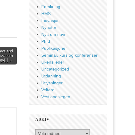
Forskning
HMS
Inovasjon
Nyheter
Nytt om navn
Ph.d
Publikasjoner
fect and
Seminar, kurs og konferanser
lizabeth
ogy[:] →
Ukens leder
Uncategorized
Utdanning
Utlysninger
Velferd
Vestlandslegen
ARKIV
Arkiv