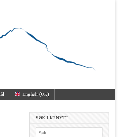
ål
English (UK)
SØK I K2NYTT
Søk