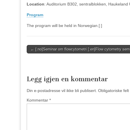
Location
: Auditorium B302, sentralblokken, Haukeland U
Program
The program will be held in Norwegian.[:]
Post
← [:no]Seminar om flowcytometri [:en]Flow cytometry semi
navigation
Legg igjen en kommentar
Din e-postadresse vil ikke bli publisert.
Obligatoriske fel
Kommentar
*