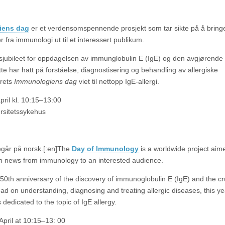
iens dag
er et verdensomspennende prosjekt som tar sikte på å bring
 fra immunologi ut til et interessert publikum.
rsjubileet for oppdagelsen av immunglobulin E (IgE) og den avgjørende
te har hatt på forståelse, diagnostisering og behandling av allergiske
rets
Immunologiens dag
viet til nettopp IgE-allergi.
april kl. 10:15–13:00
rsitetssykehus
går på norsk.[:en]
The
Day of Immunology
is a worldwide project aim
ch news from immunology to an interested audience.
 50th anniversary of the discovery of immunoglobulin E (IgE) and the cr
had on understanding, diagnosing and treating allergic diseases, this y
 dedicated to the topic of IgE allergy.
 April at 10:15–13: 00