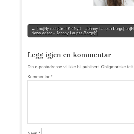
Post
← [:no]Ny redaktør i K2 Nytt – Johnny Laupsa-Borge[:en]
News editor – Johnny Laupsa-Borge[:]
navigation
Legg igjen en kommentar
Din e-postadresse vil ikke bli publisert.
Obligatoriske fel
Kommentar
*
Navn
*