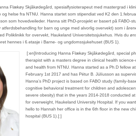
anna Flækøy Skjåkødegård, spesialfysioterapeut med mastergrad i klin
 og helse fra NTNU. Hanna startet som stipendiat ved K2 den 1.febru
usson som hovedveileder. Hanna sitt PhD-prosjekt er basert på FABO-st
iv atferdsbehandling for barn og unge med alvorlig overvekt) som i åre
 Poliklinikk for overvekt, Haukeland Universitetssjukehus. Hvis du øns
toret hennes i 6.etasje i Barne- og ungdomssjukehuset (BUS 1).
[:en]
Introducing Hanna Flækøy Skjåkødegård, special ph
therapist with a masters degree in clinical health science-
and health from NTNU. Hanna started as a Ph.D fellow a
February 1st 2017 and has Pétur B. Júlíusson as supervis
Hanna’s PhD project is based on FABO study (family-bas
cognitive behavioral treatment for children and adolescen
severe obesity) that in the years 2014-2018 conducted at 
for overweight, Haukeland University Hospital. If you want
hello to Hannah her office is in the 6th floor in the new ch
hospital (BUS 1).
[:]