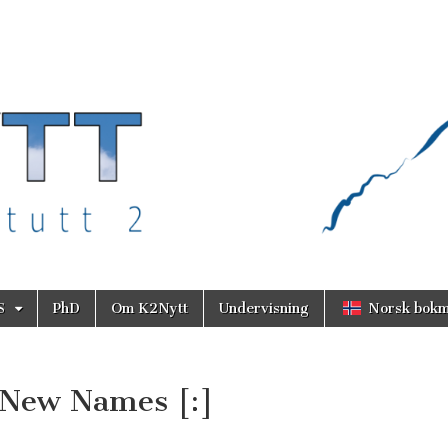
S
PhD
Om K2Nytt
Undervisning
Norsk bokm
]New Names [:]