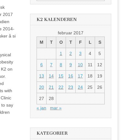
etter:
isk
ar 2017
K2 KALENDEREN
udien
ne 2014-
februar 2017
ker å si
M
T
O
T
F
L
S
1
2
3
4
5
ysical
obesity
6
7
8
9
10
11
12
t K2 on
13
14
15
16
17
18
19
or.
ed
20
21
22
23
24
25
26
ts with
Clinic
27
28
 to say
« jan
mar »
ildren
KATEGORIER