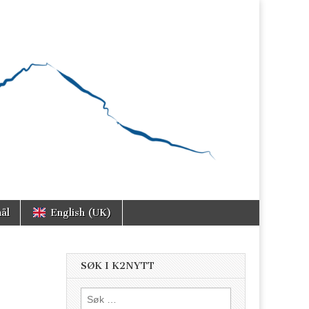
ål
English (UK)
SØK I K2NYTT
Søk