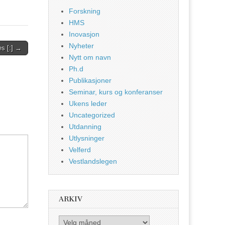
Forskning
HMS
Inovasjon
Nyheter
s [:] →
Nytt om navn
Ph.d
Publikasjoner
Seminar, kurs og konferanser
Ukens leder
Uncategorized
Utdanning
Utlysninger
Velferd
Vestlandslegen
ARKIV
Arkiv