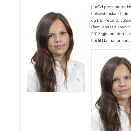
[:no]
Vi presenterer H
helsevitenskap-fedme
og har Pétur B. Júlí
(familiebasert kognit
2018 gjennomføres ved
hei til Hanna, er kon