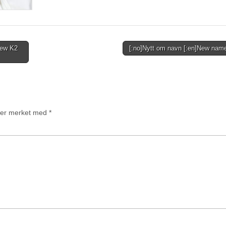
New K2
[:no]Nytt om navn [:en]New name
t er merket med
*