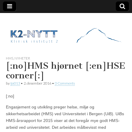
K2 Nytt
HMS
,
NYHETER
[:no]HMS hjørnet [:en]HSE
corner[:]
by
ijo013
•
2. desember 2016
•
0 Comments
[:no]
Engasjement og utvikling preger helse, miljø og
sikkerhetsarbeidet (HMS) ved Universitetet i Bergen (UiB). UiBs
HMS-årsrapport for 2015 viser at det foregår mye godt HMS-
arbeid ved universitetet. Det arbeides målbevisst med