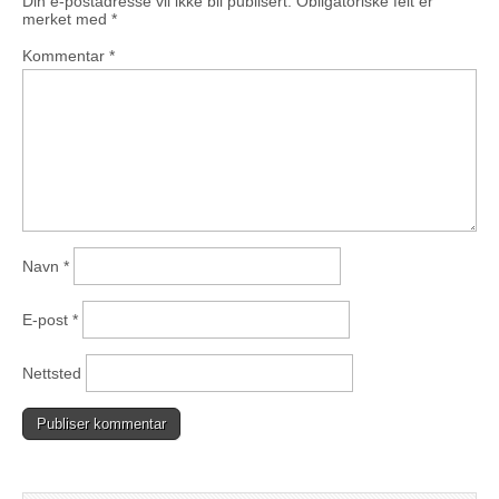
Din e-postadresse vil ikke bli publisert.
Obligatoriske felt er
merket med
*
Kommentar
*
Navn
*
E-post
*
Nettsted