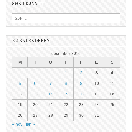
SØK I K2NYTT
Søk
etter:
K2 KALENDEREN
desember 2016
M
T
O
T
F
L
S
1
2
3
4
5
6
7
8
9
10
11
12
13
14
15
16
17
18
19
20
21
22
23
24
25
26
27
28
29
30
31
« nov
jan »