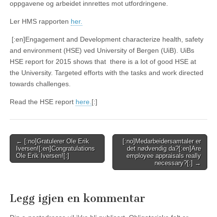
oppgavene og arbeidet innrettes mot utfordringene.
Ler HMS rapporten
her.
[:en]Engagement and Development characterize health, safety
and environment (HSE) ved University of Bergen (UiB). UiBs
HSE report for 2015 shows that there is a lot of good HSE at
the University. Targeted efforts with the tasks and work directed
towards challenges.
Read the HSE report
here.
[:]
Post
← [:no]Gratulerer Ole Erik
[:no]Medarbeidersamtaler er
Iversen![:en]Congratulations
det nødvendig da?[:en]Are
navigation
Ole Erik Iversen![:]
employee appraisals really
necessary?[:] →
Legg igjen en kommentar