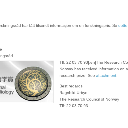
rskningsråd har fått tilsendt informasjon om en forskningspris. Se
dette
e
ingsråd
Tlf: 22 03 70 93[:en]
The Research Cou
Norway has received information on a
research prize. See
attachment
.
Best regards
Ragnhild Urbye
The Research Council of Norway
Tlf: 22 03 70 93