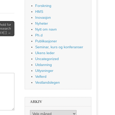
Forskning
HMS
Inovasjon
Nyheter
hold for
Research
Nytt om navn
ocs[:] →
Ph.d
Publikasjoner
Seminar, kurs og konferanser
Ukens leder
Uncategorized
Utdanning
Utlysninger
Velferd
Vestlandslegen
ARKIV
Arkiv