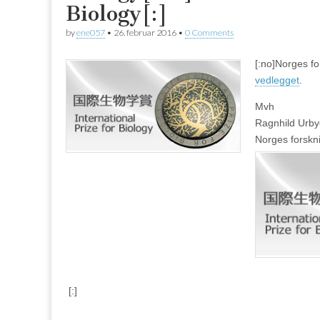
Biology[:]
by
ene057
•
26. februar 2016
•
0 Comments
[:no]
Norges fo
vedlegget
.
Mvh
Ragnhild Urby
Norges forskn
[:]