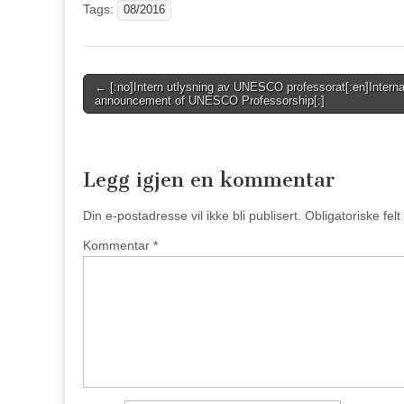
Tags:
08/2016
Post
← [:no]Intern utlysning av UNESCO professorat[:en]Interna
announcement of UNESCO Professorship[:]
navigation
Legg igjen en kommentar
Din e-postadresse vil ikke bli publisert.
Obligatoriske fel
Kommentar
*