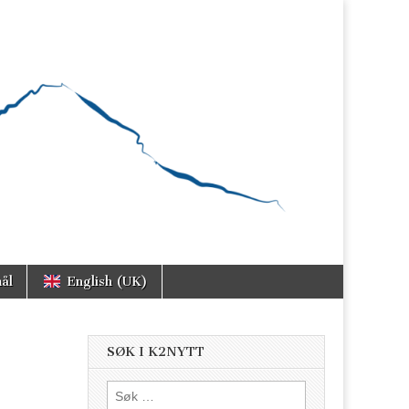
ål
English (UK)
SØK I K2NYTT
Søk