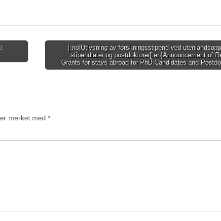
l
[:no]Utlysning av forskningsstipend ved utenlandsopp
stipendiater og postdoktorer[:en]Announcement of 
Grants for stays abroad for PhD Candidates and Postd
t er merket med
*