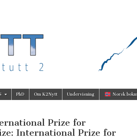
S
PhD
Om K2Nytt
Undervisning
Norsk bokm
ernational Prize for
ze: International Prize for