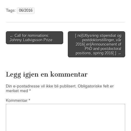
Tags:
06/2016
Post
← Call for nominations:
[:no]Utlysning stipendiat og
Johnny Ludvigsson Prize
postdoktorstillinger, vår
navigation
2016[:en]Announcement of
PhD and postdoctoral
positions, spring 2016[:] →
Legg igjen en kommentar
Din e-postadresse vil ikke bli publisert.
Obligatoriske felt er
merket med
*
Kommentar
*