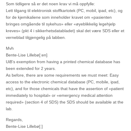
Som tidligere så er det noen krav vi må oppfylle:
Lett tilgang til elektronisk stoffkartotek (PC, mobil, ipad, etc), og
for de kjemikaliene som inneholder kravet om «pasienten
bringes omgående til sykehus» eller «øyeblikkelig legehjelp
kreves» (pkt 4 i sikkerhetsdatabladet) skal det være SDS eller et
verneblad tilgjengelig på labben.
Mvh
Bente-Lise Lillebø[:en]
UiB’s exemption from having a printed chemical database has
been extended for 2 years.
As before, there are some requirements we must meet: Easy
access to the electronic chemical database (PC, mobile, ipad,
etc), and for those chemicals that have the assertion of «patient
immediately to hospital» or «emergency medical attention
required» (section 4 of SDS) the SDS should be available at the
lab.
Regards,
Bente-Lise Lillebø[:]