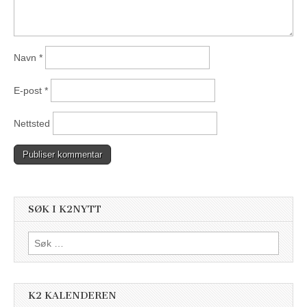
Navn
*
E-post
*
Nettsted
SØK I K2NYTT
Søk
etter:
K2 KALENDEREN