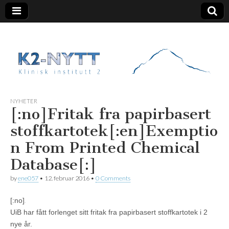
K2 Nytt
NYHETER
[:no]Fritak fra papirbasert
stoffkartotek[:en]Exemptio
n From Printed Chemical
Database[:]
by
ene057
•
12. februar 2016
•
0 Comments
[:no]
UiB har fått forlenget sitt fritak fra papirbasert stoffkartotek i 2
nye år.