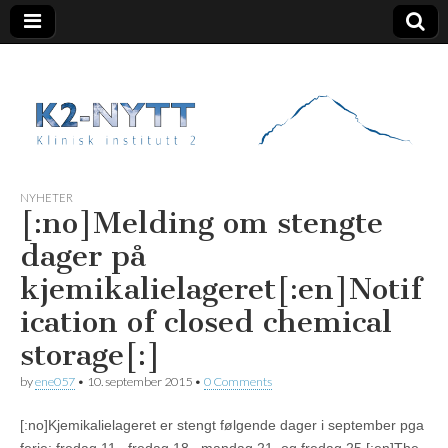
K2 Nytt
NYHETER
[:no]Melding om stengte
dager på
kjemikalielageret[:en]Notif
ication of closed chemical
storage[:]
by
ene057
•
10. september 2015
•
0 Comments
[:no]Kjemikalielageret er stengt følgende dager i september pga