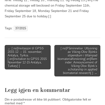
ferie: fredag 11., fredag 18., mandag 21. og fredag 25.[:en]The
chemical storage will beclosed on Friday September 11th,
Friday September 18, Monday September 21 and Friday
September 25 due to holiday.[:]
Tags:
37/2015
Post
← [:no]Invitasjon til GPSS
[:no]Påminnelse: Utlysning
2015 12. – 15. november,
av Viking Olov Björks
navigation
Antalya, Tyrkia.
stipendium i tillämpad
[:en]Invitation to GPSS 2015
biomaterialforskning[:en]Rem
November 12-15 Antalya,
inder: Announcement of
Turkey[:]
Viking Olov Björk’s
scholarship in applied
biomaterial research[:] →
Legg igjen en kommentar
Din e-postadresse vil ikke bli publisert.
Obligatoriske felt er
merket med
*