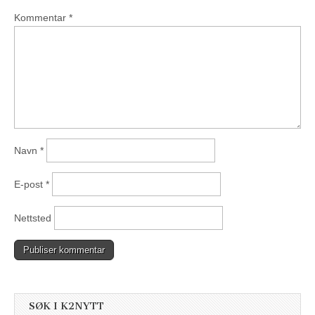
Kommentar
*
Navn
*
E-post
*
Nettsted
SØK I K2NYTT