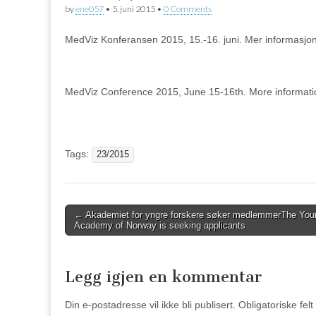
by
ene057
•
5. juni 2015
•
0 Comments
MedViz Konferansen 2015, 15.-16. juni. Mer informasjo
MedViz Conference 2015, June 15-16th. More informat
Tags:
23/2015
Post
←
Akademiet for yngre forskere søker medlemmer
The You
Academy of Norway is seeking applicants
navigation
Legg igjen en kommentar
Din e-postadresse vil ikke bli publisert.
Obligatoriske fel