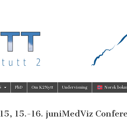
S
PhD
Om K2Nytt
Undervisning
Norsk bokm
5, 15.-16. juni
MedViz Confer