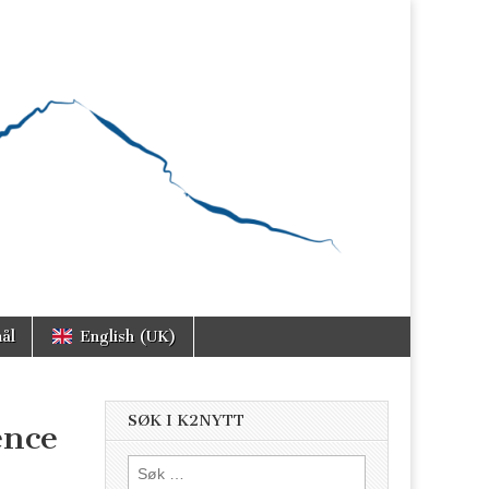
ål
English (UK)
SØK I K2NYTT
ence
Søk