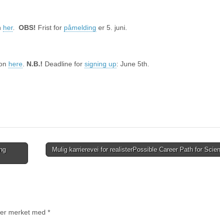
n
her
.
OBS!
Frist for
påmelding
er 5. juni.
ion
here
.
N.B.!
Deadline for
signing up
: June 5th.
ng
Mulig karrierevei for realister
Possible Career Path for Scien
t er merket med
*