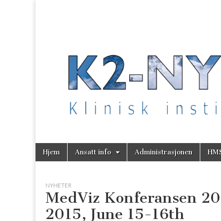
K2 Nytt
Skip
Main
Hjem
Ansatt info
Administrasjonen
HM
to
menu
content
NYHETER
MedViz Konferansen 201
2015, June 15-16th