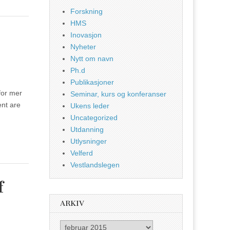
Forskning
HMS
Inovasjon
Nyheter
Nytt om navn
Ph.d
Publikasjoner
 for mer
Seminar, kurs og konferanser
ent are
Ukens leder
Uncategorized
Utdanning
Utlysninger
Velferd
Vestlandslegen
f
ARKIV
Arkiv