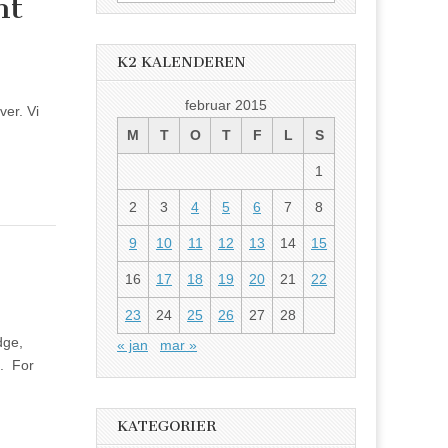
nt
etter:
K2 KALENDEREN
februar 2015
ver. Vi
M
T
O
T
F
L
S
1
2
3
4
5
6
7
8
9
10
11
12
13
14
15
16
17
18
19
20
21
22
23
24
25
26
27
28
dge,
« jan
mar »
0. For
KATEGORIER