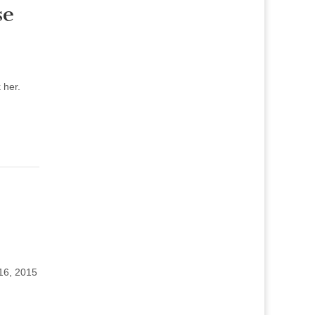
se
k her.
-16, 2015