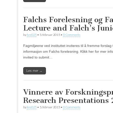
Falchs Forelesning og F
Lecture and Falch’s Juni
by
kre025
•
5. februar 2015
•
0 Comments
Fagmiljøene ved instituttet inviteres til å fremme forslag
informasjon om Falchs forelesning. Klikk her for mer i
invited to submit…
Les mer →
Vinnere av Forskningsp
Research Presentations
by
kre025
•
5. februar 2015
•
0 Comments