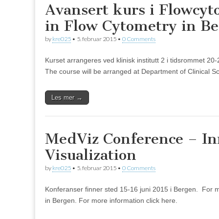
Avansert kurs i Flowcyt
in Flow Cytometry in B
by
kre025
•
5. februar 2015
•
0 Comments
Kurset arrangeres ved klinisk institutt 2 i tidsrommet 20
The course will be arranged at Department of Clinical S
Les mer →
MedViz Conference – In
Visualization
by
kre025
•
5. februar 2015
•
0 Comments
Konferanser finner sted 15-16 juni 2015 i Bergen. For 
in Bergen. For more information click here.