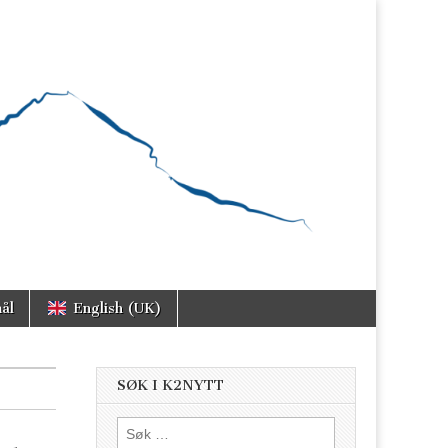
ål
English (UK)
SØK I K2NYTT
Søk