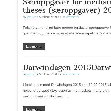
Særoppgaver for medisi
theses (særoppgaver) 2
by
kre025
•
5. februar 2015
•
0 Comments
Fakultetet har til nå bare mottatt forslag til særoppgave
gjør igjen oppmerksom på at alle vitenskapelig ansatte v
Les mer →
Darwindagen 2015
Darw
by
kre025
•
5. februar 2015
•
0 Comments
I forbindelse med Darwindagen 2015 den 12.02.2015 vil
holde foredraget «Evolusjon av menneskets mangfold». 
mer informasjon klikk her. …
Les mer →