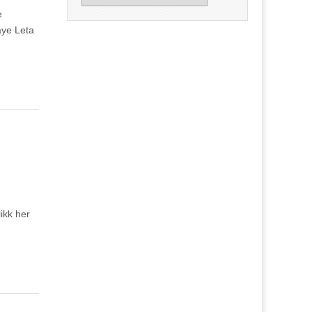
e
aye Leta
ikk her