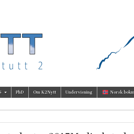
S
PhD
Om K2Nytt
Undervisning
Norsk bokm