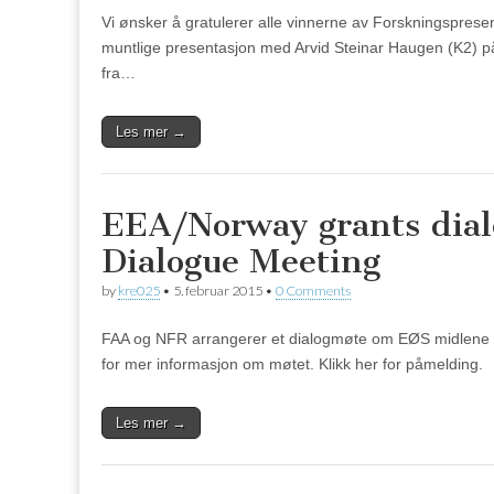
Vi ønsker å gratulerer alle vinnerne av Forskningsprese
muntlige presentasjon med Arvid Steinar Haugen (K2) på
fra…
Les mer →
EEA/Norway grants dia
Dialogue Meeting
by
kre025
•
5. februar 2015
•
0 Comments
FAA og NFR arrangerer et dialogmøte om EØS midlene til
for mer informasjon om møtet. Klikk her for påmelding
Les mer →