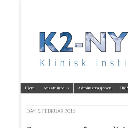
K2 Nytt
Skip
Main
Hjem
Ansatt info
Administrasjonen
HM
to
menu
content
DAY:
5. FEBRUAR 2015