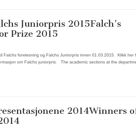
alchs Juniorpris 2015
Falch’s
or Prize 2015
 til Falchs forelesning og Falchs Juniorpris innen 01.03.2015. Klikk her
nformasjon om Falchs juniorpris. The academic sections at the departm
resentasjonene 2014
Winners o
 2014