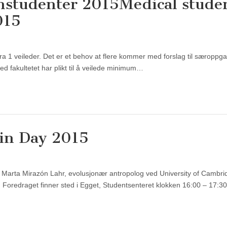
nstudenter 2015
Medical stude
015
 fra 1 veileder. Det er et behov at flere kommer med forslag til særoppga
ed fakultetet har plikt til å veilede minimum…
in Day 2015
 Marta Mirazón Lahr, evolusjonær antropolog ved University of Cambri
Foredraget finner sted i Egget, Studentsenteret klokken 16:00 – 17:3