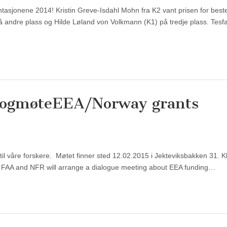
ntasjonene 2014! Kristin Greve-Isdahl Mohn fra K2 vant prisen for best
 andre plass og Hilde Løland von Volkmann (K1) på tredje plass. Tesf
logmøte
EEA/Norway grants
 våre forskere. Møtet finner sted 12.02.2015 i Jekteviksbakken 31. Kl
. FAA and NFR will arrange a dialogue meeting about EEA funding…