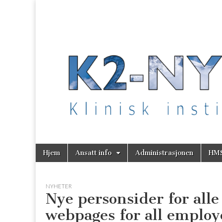
K2 Nytt
Skip
Main
Hjem
Ansatt info
Administrasjonen
HM
to
menu
content
NYHETER
Nye personsider for alle
webpages for all employ