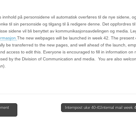
innhold på personsidene vil automatisk overføres til de nye sidene, og 
ke til sin personside og tilgang til å redigere denne. Det oppfordres til 
 disse sidene vil bli benyttet av kommunikasjonsavdelingen og media. L
ormasjon.
The new webpages will be launched in week 42. The present 
ally be transferred to the new pages, and well ahead of the launch, em
and access to edit this. Everyone is encouraged to fill in information on
e used by the Division of Communication and media. You are also welco
n).
ement
Internpost uke 40-41
Internal mail week 