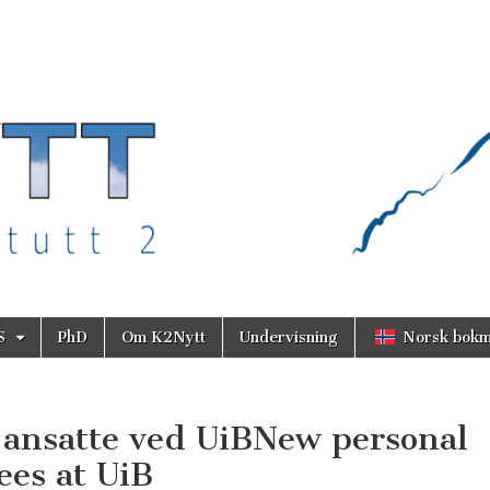
S
PhD
Om K2Nytt
Undervisning
Norsk bokm
 ansatte ved UiB
New personal
ees at UiB