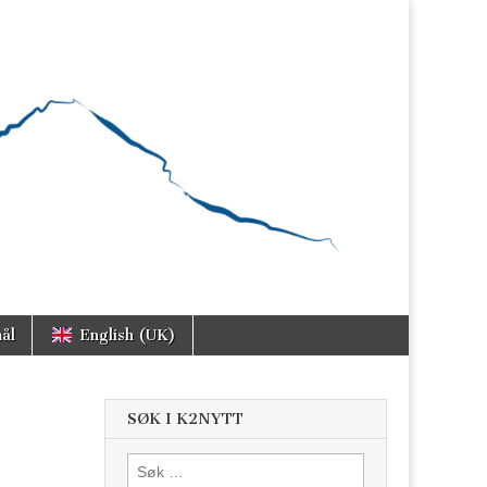
ål
English (UK)
SØK I K2NYTT
Søk