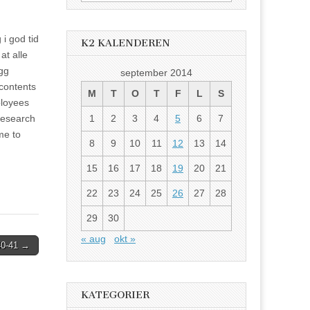
etter:
i god tid
K2 KALENDEREN
at alle
egg
september 2014
contents
M
T
O
T
F
L
S
ployees
 research
1
2
3
4
5
6
7
me to
8
9
10
11
12
13
14
15
16
17
18
19
20
21
22
23
24
25
26
27
28
29
30
« aug
okt »
40-41
→
KATEGORIER