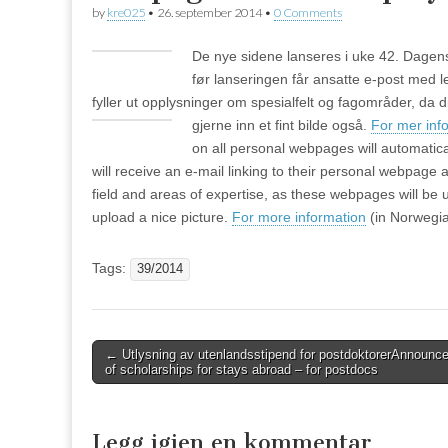
by
kre025
•
26. september 2014
•
0 Comments
De nye sidene lanseres i uke 42. Dagens 
før lanseringen får ansatte e-post med len
fyller ut opplysninger om spesialfelt og fagområder, da
gjerne inn et fint bilde også.
For mer inf
on all personal webpages will automatic
will receive an e-mail linking to their personal webpage 
field and areas of expertise, as these webpages will b
upload a nice picture.
For more information
(in Norwegia
Tags:
39/2014
Post
←
Utlysning av utenlandsstipend for postdoktorer
Announc
of scholarships for stays abroad – for postdocs
navigation
Legg igjen en kommentar