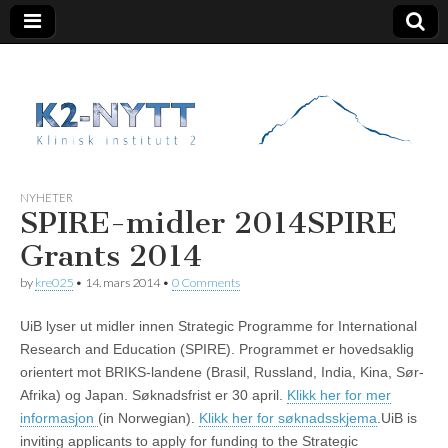
K2 Nytt
NYHETER
SPIRE-midler 2014
SPIRE
Grants 2014
by
kre025
•
14. mars 2014
•
0 Comments
UiB lyser ut midler innen Strategic Programme for International
Research and Education (SPIRE). Programmet er hovedsaklig
orientert mot BRIKS-landene (Brasil, Russland, India, Kina, Sør-
Afrika) og Japan. Søknadsfrist er 30 april.
Klikk her for mer
informasjon
(in Norwegian).
Klikk her for søknadsskjema
.
UiB is
inviting applicants to apply for funding to the Strategic