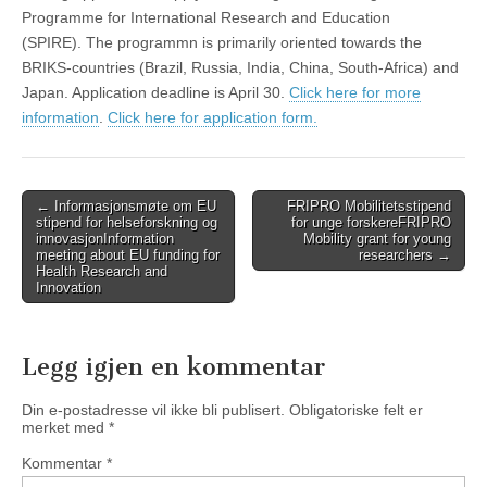
Programme for International Research and Education
(SPIRE). The programmn is primarily oriented towards the
BRIKS-countries (Brazil, Russia, India, China, South-Africa) and
Japan. Application deadline is April 30.
Click here for more
information
.
Click here for application form.
Post
←
Informasjonsmøte om EU
FRIPRO Mobilitetsstipend
stipend for helseforskning og
for unge forskere
FRIPRO
navigation
innovasjon
Information
Mobility grant for young
meeting about EU funding for
researchers
→
Health Research and
Innovation
Legg igjen en kommentar
Din e-postadresse vil ikke bli publisert.
Obligatoriske felt er
merket med
*
Kommentar
*