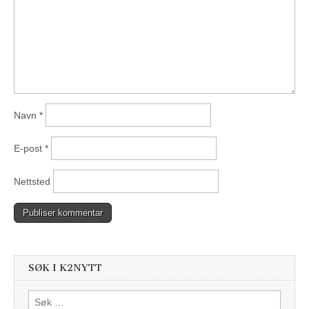
Navn
*
E-post
*
Nettsted
SØK I K2NYTT
Søk