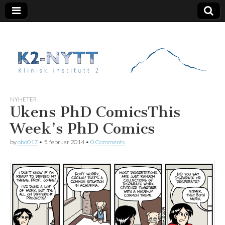
K2 Nytt
NYHETER
Ukens PhD Comics
This
Week’s PhD Comics
by
obo017
•
5. februar 2014
•
0 Comments