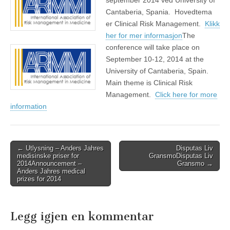
september 2014 ved University of
Cantaberia, Spania. Hovedtema
er Clinical Risk Management.
Klikk
her for mer informasjon
The
conference will take place on
September 10-12, 2014 at the
University of Cantaberia, Spain.
Main theme is Clinical Risk
Management.
Click here for more
information
Post
←
Utlysning – Anders Jahres
Disputas Liv
medisinske priser for
Gransmo
Disputas Liv
navigation
2014
Announcement –
Gransmo
→
Anders Jahres medical
prizes for 2014
Legg igjen en kommentar