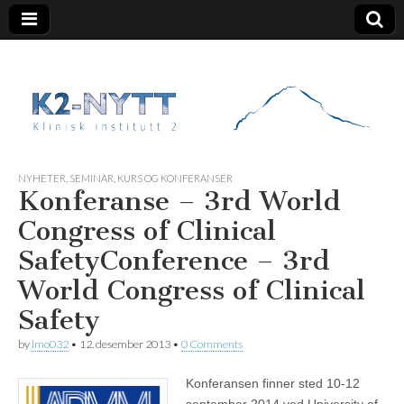
K2 Nytt
NYHETER
,
SEMINAR, KURS OG KONFERANSER
Konferanse – 3rd World
Congress of Clinical
Safety
Conference – 3rd
World Congress of Clinical
Safety
by
lmo032
•
12. desember 2013
•
0 Comments
Konferansen finner sted 10-12