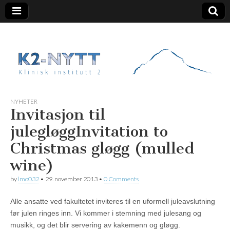
K2 Nytt
NYHETER
Invitasjon til
julegløgg
Invitation to
Christmas gløgg (mulled
wine)
by
lmo032
•
29. november 2013
•
0 Comments
Alle ansatte ved fakultetet inviteres til en uformell juleavslutning
før julen ringes inn. Vi kommer i stemning med julesang og
musikk, og det blir servering av kakemenn og gløgg.