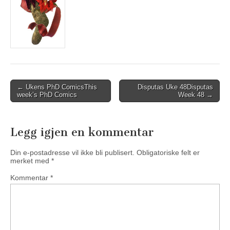
Post
←
Ukens PhD Comics
This
Disputas Uke 48
Disputas
week’s PhD Comics
Week 48
→
navigation
Legg igjen en kommentar
Din e-postadresse vil ikke bli publisert.
Obligatoriske felt er
merket med
*
Kommentar
*