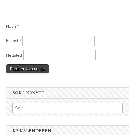
Navn
*
E-post
*
Nettsted
SØK I K2NYTT
Søk
etter:
K2 KALENDEREN