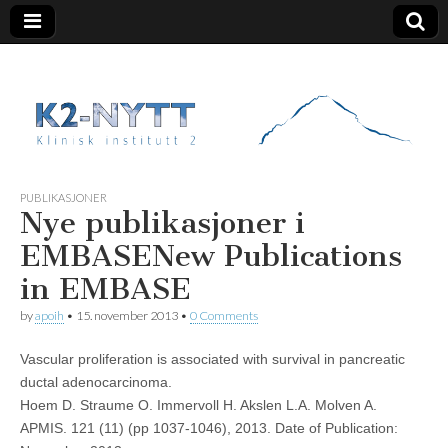
K2 Nytt
PUBLIKASJONER
Nye publikasjoner i
EMBASE
New Publications
in EMBASE
by
apoih
•
15. november 2013
•
0 Comments
Vascular proliferation is associated with survival in pancreatic
ductal adenocarcinoma.
Hoem D. Straume O. Immervoll H. Akslen L.A. Molven A.
APMIS. 121 (11) (pp 1037-1046), 2013. Date of Publication: