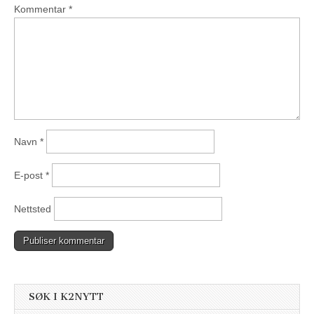
Kommentar
*
Navn
*
E-post
*
Nettsted
SØK I K2NYTT