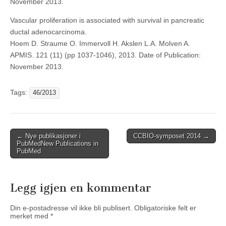
November 2013.
Vascular proliferation is associated with survival in pancreatic
ductal adenocarcinoma.
Hoem D. Straume O. Immervoll H. Akslen L.A. Molven A.
APMIS. 121 (11) (pp 1037-1046), 2013. Date of Publication:
November 2013.
Tags:
46/2013
Post
←
Nye publikasjoner i
CCBIO-symposet 2014
→
PubMed
New Publications in
navigation
PubMed
Legg igjen en kommentar
Din e-postadresse vil ikke bli publisert.
Obligatoriske felt er
merket med
*