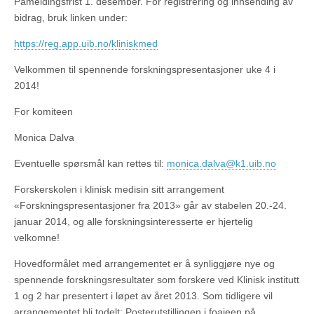
Påmeldingsfrist 1. desember. For registrering og innsending av
bidrag, bruk linken under:
https://reg.app.uib.no/kliniskmed
Velkommen til spennende forskningspresentasjoner uke 4 i
2014!
For komiteen
Monica Dalva
Eventuelle spørsmål kan rettes til:
monica.dalva@k1.uib.no
Forskerskolen i klinisk medisin sitt arrangement
«Forskningspresentasjoner fra 2013» går av stabelen 20.-24.
januar 2014, og alle forskningsinteresserte er hjertelig
velkomne!
Hovedformålet med arrangementet er å synliggjøre nye og
spennende forskningsresultater som forskere ved Klinisk institutt
1 og 2 har presentert i løpet av året 2013. Som tidligere vil
arrangementet bli todelt: Posterutstillingen i foajeen på