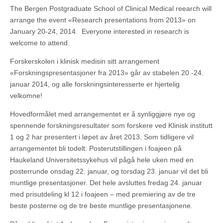
The Bergen Postgraduate School of Clinical Medical reearch will
arrange the event «Research presentations from 2013» on
January 20-24, 2014. Everyone interested in research is
welcome to attend.
Forskerskolen i klinisk medisin sitt arrangement
«Forskningspresentasjoner fra 2013» går av stabelen 20.-24.
januar 2014, og alle forskningsinteresserte er hjertelig
velkomne!
Hovedformålet med arrangementet er å synliggjøre nye og
spennende forskningsresultater som forskere ved Klinisk institutt
1 og 2 har presentert i løpet av året 2013. Som tidligere vil
arrangementet bli todelt: Posterutstillingen i foajeen på
Haukeland Universitetssykehus vil pågå hele uken med en
posterrunde onsdag 22. januar, og torsdag 23. januar vil det bli
muntlige presentasjoner. Det hele avsluttes fredag 24. januar
med prisutdeling kl 12 i foajeen – med premiering av de tre
beste posterne og de tre beste muntlige presentasjonene.