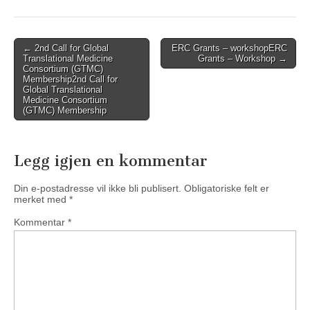
Post
←
2nd Call for Global
ERC Grants – workshop
ERC
Translational Medicine
Grants – Workshop
→
navigation
Consortium (GTMC)
Membership
2nd Call for
Global Translational
Medicine Consortium
(GTMC) Membership
Legg igjen en kommentar
Din e-postadresse vil ikke bli publisert.
Obligatoriske felt er
merket med
*
Kommentar
*