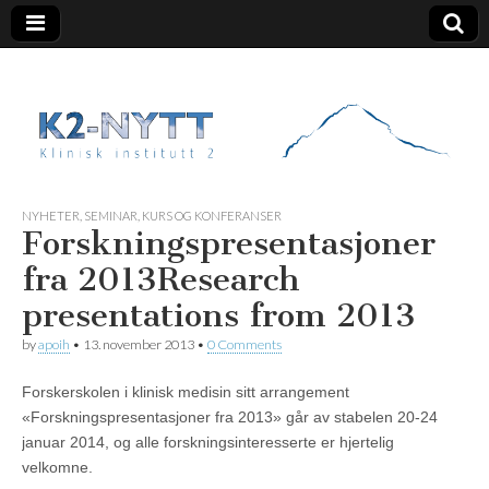
K2 Nytt
NYHETER
,
SEMINAR, KURS OG KONFERANSER
Forskningspresentasjoner
fra 2013
Research
presentations from 2013
by
apoih
•
13. november 2013
•
0 Comments
Forskerskolen i klinisk medisin sitt arrangement
«Forskningspresentasjoner fra 2013» går av stabelen 20-24
januar 2014, og alle forskningsinteresserte er hjertelig
velkomne.