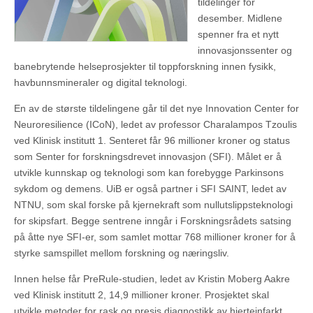
tildelinger for
desember. Midlene
spenner fra et nytt
innovasjonssenter og
banebrytende helseprosjekter til toppforskning innen fysikk,
havbunnsmineraler og digital teknologi.
En av de største tildelingene går til det nye Innovation Center for
Neuroresilience (ICoN), ledet av professor Charalampos Tzoulis
ved Klinisk institutt 1. Senteret får 96 millioner kroner og status
som Senter for forskningsdrevet innovasjon (SFI). Målet er å
utvikle kunnskap og teknologi som kan forebygge Parkinsons
sykdom og demens. UiB er også partner i SFI SAINT, ledet av
NTNU, som skal forske på kjernekraft som nullutslippsteknologi
for skipsfart. Begge sentrene inngår i Forskningsrådets satsing
på åtte nye SFI-er, som samlet mottar 768 millioner kroner for å
styrke samspillet mellom forskning og næringsliv.
Innen helse får PreRule-studien, ledet av Kristin Moberg Aakre
ved Klinisk institutt 2, 14,9 millioner kroner. Prosjektet skal
utvikle metoder for rask og presis diagnostikk av hjerteinfarkt