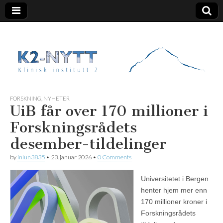
K2 Nytt
FORSKNING
,
NYHETER
UiB får over 170 millioner i
Forskningsrådets
desember-tildelinger
by
inlun3835
•
23. januar 2026
•
0 Comments
Universitetet i Bergen
henter hjem mer enn
170 millioner kroner i
Forskningsrådets