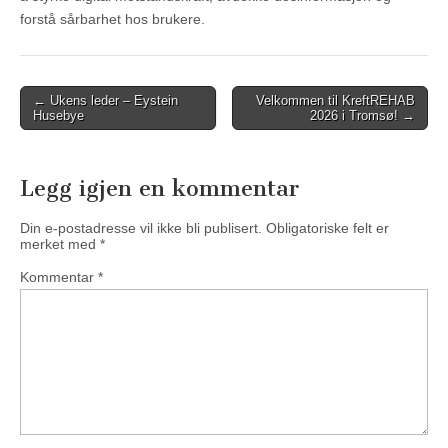
forstå sårbarhet hos brukere.
Post
← Ukens leder – Eystein
Velkommen til KreftREHAB
Husebye
2026 i Tromsø! →
navigation
Legg igjen en kommentar
Din e-postadresse vil ikke bli publisert.
Obligatoriske felt er
merket med
*
Kommentar
*