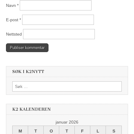
Navn
*
E-post
*
Nettsted
SØK I K2NYTT
Søk
etter:
K2 KALENDEREN
januar 2026
M
T
O
T
F
L
S