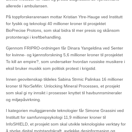
allerede i ambulansen.
På toppforskerarenaen mottar Kristian Ytre-Hauge ved Institutt
for fysikk og teknologi 40 millioner kroner til prosjektet
BioPrecise Protons, som skal bidra til mer presis og skånsom
protonterapi i kreftbehandling.
Gjennom FRIPRO-ordningen får Dinara Yangeldina ved Senter
for kvinne- og kjønnsforskning 5,6 millioner kroner til prosjektet
To kill an empire?, som undersøker hvordan russiske musikere i
eksil bruker musikk som politisk protest i krigstid.
Innen geovitenskap tildeles Sabina Strmic Palinkas 16 millioner
kroner til NorSeMin: Unlocking Mineral Processes, et prosjekt
som skal gi ny innsikt i prosesser knyttet til havbunnsmineraler
og miljøpåvirkning.
I kategorien muliggjørende teknologier får Simone Grassini ved
Institutt for samfunnspsykologi 11,9 millioner kroner til
InfoSHIELD, et prosjekt som skal utvikle teknologiske verktøy for
å styrke digital motstandskraft, avdekke desinformasjon og