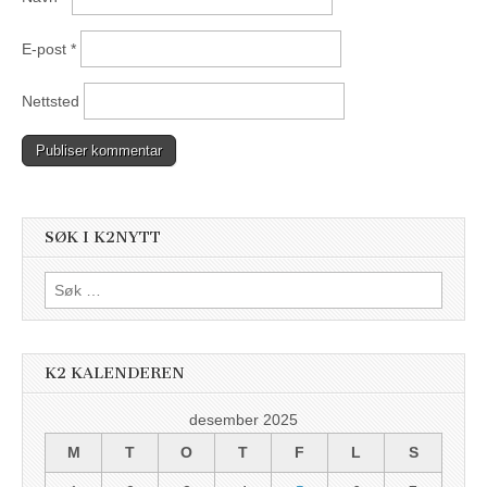
E-post
*
Nettsted
SØK I K2NYTT
Søk
etter:
K2 KALENDEREN
desember 2025
M
T
O
T
F
L
S