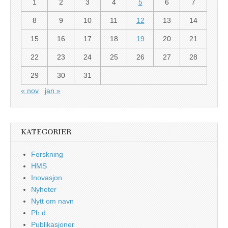
1
2
3
4
5
6
7
8
9
10
11
12
13
14
15
16
17
18
19
20
21
22
23
24
25
26
27
28
29
30
31
« nov
jan »
KATEGORIER
Forskning
HMS
Inovasjon
Nyheter
Nytt om navn
Ph.d
Publikasjoner