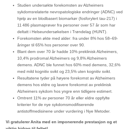
Studien undersøkte forekomsten av Alzheimers
sykdomsrelaterte nevropatologiske endringer (ADNC) ved
hjelp av en blodbasert biomarkør (fosforylert tau-217) i
11 486 plasmaprøver fra personer over 57 år som har
deltatt i Helseundersøkelsen i Trøndelag (HUNT).
Forekomsten økte med alder: fra under 8% hos 58–69-
åringer til 65% hos personer over 90.
Blant dem over 70 år hadde 10% preklinisk Alzheimers,
10,4% prodromal Alzheimers og 9,8% Alzheimers
demens. ADNC ble funnet hos 60% med demens, 32,6%
med mild kognitiv svikt og 23,5% uten kognitiv svikt.
Resultatene tyder på høyere forekomst av Alzheimers
demens hos eldre og lavere forekomst av preklinisk
Alzheimers sykdom hos yngre enn tidligere estimert.
Omtrent 11% av personer 70 år eller eldre oppfylte
kriterier for de nye sykdomsmodifiserende
antistoffmedisinene under vurdering i Nye Metoder.
Vi gratulerer Anita med en imponerende prestasjon og et
viktig bidrag til feltet!