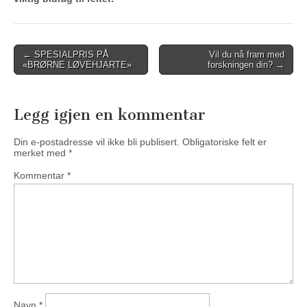
Post
← SPESIALPRIS PÅ
Vil du nå fram med
«BRØRNE LØVEHJARTE»
forskningen din? →
navigation
Legg igjen en kommentar
Din e-postadresse vil ikke bli publisert.
Obligatoriske felt er
merket med
*
Kommentar
*
Navn
*