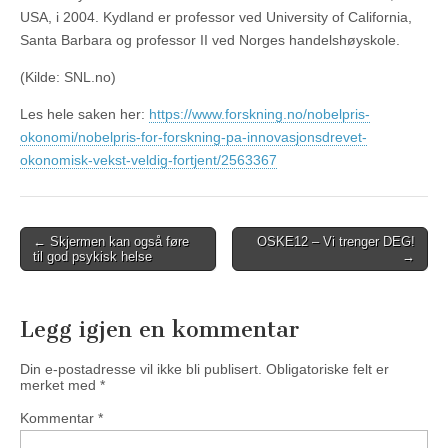
USA, i 2004. Kydland er professor ved University of California,
Santa Barbara og professor II ved Norges handelshøyskole.
(Kilde: SNL.no)
Les hele saken her:
https://www.forskning.no/nobelpris-
okonomi/nobelpris-for-forskning-pa-innovasjonsdrevet-
okonomisk-vekst-veldig-fortjent/2563367
Post
← Skjermen kan også føre
OSKE12 – Vi trenger DEG!
til god psykisk helse
→
navigation
Legg igjen en kommentar
Din e-postadresse vil ikke bli publisert.
Obligatoriske felt er
merket med
*
Kommentar
*