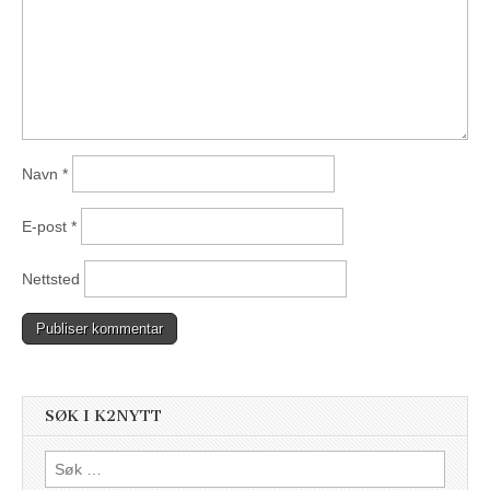
Navn
*
E-post
*
Nettsted
SØK I K2NYTT
Søk
etter: