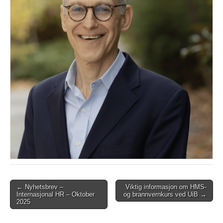
Post
← Nyhetsbrev –
Viktig informasjon om HMS-
Internasjonal HR – Oktober
og brannvernkurs ved UiB →
navigation
2025