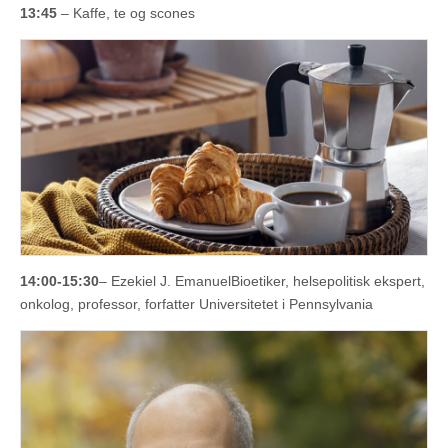
13:45
– Kaffe, te og scones
14:00-15:30
– Ezekiel J. EmanuelBioetiker, helsepolitisk ekspert,
onkolog, professor, forfatter Universitetet i Pennsylvania