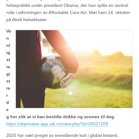
helsepolitikk under president Obama, der han spilte en sentral
rolle i utformingen av Affordable Care Act. Møt ham 14. oktober
på Alrek helsekluster.
Ve
n
nl
ig
st
re
gi
st
re
r
d
e
g her slik at vi kan bestille drikke og scones til deg
:
https://skjemaker.app.uib.no/view.php?id=20027209
2025 har vært preget av enestående kutt i global bistand,