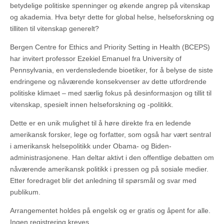
betydelige politiske spenninger og økende angrep på vitenskap
og akademia. Hva betyr dette for global helse, helseforskning og
tilliten til vitenskap generelt?
Bergen Centre for Ethics and Priority Setting in Health (BCEPS)
har invitert professor Ezekiel Emanuel fra University of
Pennsylvania, en verdensledende bioetiker, for å belyse de siste
endringene og nåværende konsekvenser av dette utfordrende
politiske klimaet – med særlig fokus på desinformasjon og tillit til
vitenskap, spesielt innen helseforskning og -politikk.
Dette er en unik mulighet til å høre direkte fra en ledende
amerikansk forsker, lege og forfatter, som også har vært sentral
i amerikansk helsepolitikk under Obama- og Biden-
administrasjonene. Han deltar aktivt i den offentlige debatten om
nåværende amerikansk politikk i pressen og på sosiale medier.
Etter foredraget blir det anledning til spørsmål og svar med
publikum.
Arrangementet holdes på engelsk og er gratis og åpent for alle.
Ingen registrering kreves.