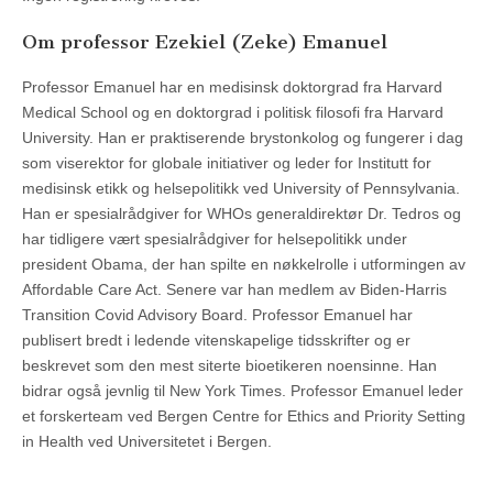
Om professor Ezekiel (Zeke) Emanuel
Professor Emanuel har en medisinsk doktorgrad fra Harvard
Medical School og en doktorgrad i politisk filosofi fra Harvard
University. Han er praktiserende brystonkolog og fungerer i dag
som viserektor for globale initiativer og leder for Institutt for
medisinsk etikk og helsepolitikk ved University of Pennsylvania.
Han er spesialrådgiver for WHOs generaldirektør Dr. Tedros og
har tidligere vært spesialrådgiver for helsepolitikk under
president Obama, der han spilte en nøkkelrolle i utformingen av
Affordable Care Act. Senere var han medlem av Biden-Harris
Transition Covid Advisory Board. Professor Emanuel har
publisert bredt i ledende vitenskapelige tidsskrifter og er
beskrevet som den mest siterte bioetikeren noensinne. Han
bidrar også jevnlig til New York Times. Professor Emanuel leder
et forskerteam ved Bergen Centre for Ethics and Priority Setting
in Health ved Universitetet i Bergen.