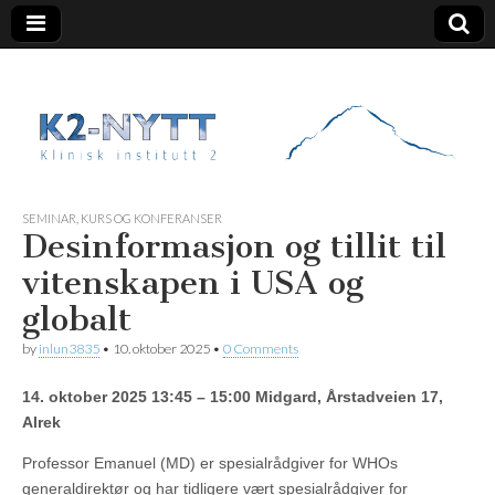
K2 Nytt
SEMINAR, KURS OG KONFERANSER
Desinformasjon og tillit til
vitenskapen i USA og
globalt
by
inlun3835
•
10. oktober 2025
•
0 Comments
14. oktober 2025
13:45 – 15:00
Midgard, Årstadveien 17,
Alrek
Professor Emanuel (MD) er spesialrådgiver for WHOs
generaldirektør og har tidligere vært spesialrådgiver for