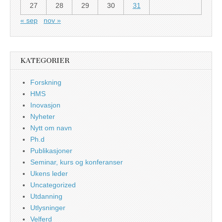
27
28
29
30
31
« sep
nov »
KATEGORIER
Forskning
HMS
Inovasjon
Nyheter
Nytt om navn
Ph.d
Publikasjoner
Seminar, kurs og konferanser
Ukens leder
Uncategorized
Utdanning
Utlysninger
Velferd