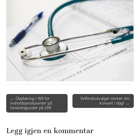
Post
← Opplæring i W4 for
Velferdsutvalget minner om
innholdsprodusenter på
konsert i dag! →
navigation
forskningssider på UIB
Legg igjen en kommentar