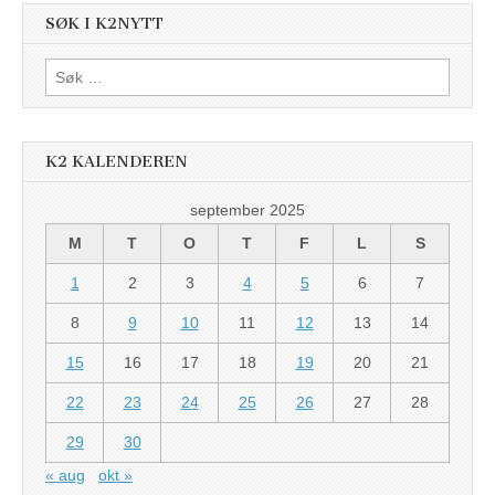
SØK I K2NYTT
Søk
etter:
K2 KALENDEREN
september 2025
M
T
O
T
F
L
S
1
2
3
4
5
6
7
8
9
10
11
12
13
14
15
16
17
18
19
20
21
22
23
24
25
26
27
28
29
30
« aug
okt »