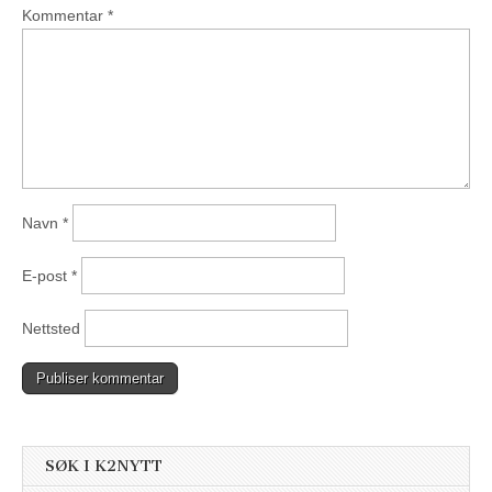
Kommentar
*
Navn
*
E-post
*
Nettsted
SØK I K2NYTT