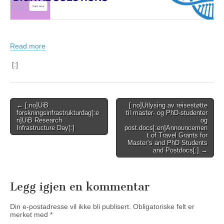
Read more
[:]
Post
← [:no]UiB
[:no]Utlysing av reisestøtte
forskningsinfrastrukturdag[:e
til master- og PhD-studenter
navigation
n]UiB Research
og
Infrastructure Day[:]
post.docs[:en]Announcemen
t of Travel Grants for
Master’s and PhD Students
and Postdocs[:] →
Legg igjen en kommentar
Din e-postadresse vil ikke bli publisert.
Obligatoriske felt er
merket med
*