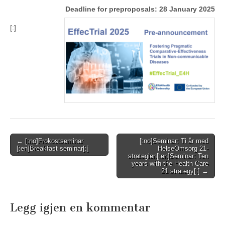
Deadline for preproposals: 28 January 2025
[:]
Post
← [:no]Frokostseminar
[:no]Seminar: Ti år med
[:en]Breakfast seminar[:]
HelseOmsorg 21-
navigation
strategien[:en]Seminar: Ten
years with the Health Care
21 strategy[:] →
Legg igjen en kommentar