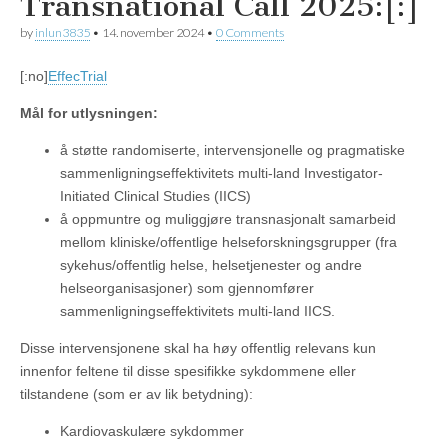
Transnational Call 2025:[:]
by
inlun3835
•
14. november 2024
•
0 Comments
[:no]
EffecTrial
Mål for utlysningen:
å støtte randomiserte, intervensjonelle og pragmatiske
sammenligningseffektivitets multi-land Investigator-
Initiated Clinical Studies (IICS)
å oppmuntre og muliggjøre transnasjonalt samarbeid
mellom kliniske/offentlige helseforskningsgrupper (fra
sykehus/offentlig helse, helsetjenester og andre
helseorganisasjoner) som gjennomfører
sammenligningseffektivitets multi-land IICS.
Disse intervensjonene skal ha høy offentlig relevans kun
innenfor feltene til disse spesifikke sykdommene eller
tilstandene (som er av lik betydning):
Kardiovaskulære sykdommer