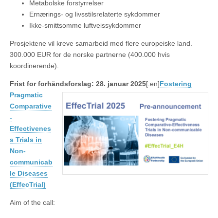
Metabolske forstyrrelser
Ernærings- og livsstilsrelaterte sykdommer
Ikke-smittsomme luftveissykdommer
Prosjektene vil kreve samarbeid med flere europeiske land.
300.000 EUR for de norske partnerne (400.000 hvis
koordinerende).
Frist for forhåndsforslag: 28. januar 2025
[:en]
Fostering
Pragmatic
Comparative
-
Effectivenes
s Trials in
Non-
communicab
le Diseases
(EffecTrial)
Aim of the call: