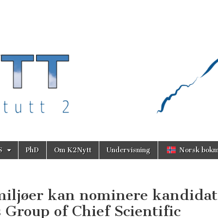
S
PhD
Om K2Nytt
Undervisning
Norsk bokm
miljøer kan nominere kandidat
Group of Chief Scientific