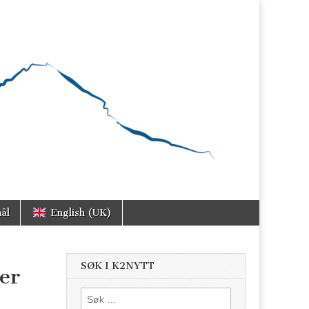
ål
English (UK)
SØK I K2NYTT
er
Søk