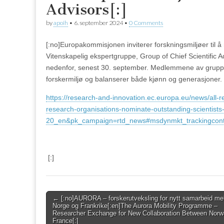
Advisors[:]
by
apoih
•
6. september 2024
•
0 Comments
[:no]Europakommisjonen inviterer forskningsmiljøer til å
Vitenskapelig ekspertgruppe, Group of Chief Scientific 
nedenfor, senest 30. september. Medlemmene av gruppe
forskermiljø og balanserer både kjønn og generasjoner.
https://research-and-innovation.ec.europa.eu/news/all-r
research-organisations-nominate-outstanding-scientists
20_en&pk_campaign=rtd_news#msdynmkt_trackingcont
[:]
Post
← [:no]AURORA – forskerutveksling for nytt samarbeid me
Norge og Frankrike[:en]The Aurora Mobility Programme –
navigation
Researcher Exchange for New Collaboration Between Norw
France[:]