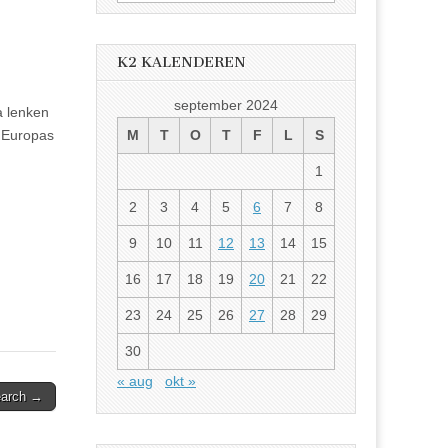
etter:
K2 KALENDEREN
september 2024
a lenken
 Europas
M
T
O
T
F
L
S
1
2
3
4
5
6
7
8
9
10
11
12
13
14
15
16
17
18
19
20
21
22
23
24
25
26
27
28
29
30
« aug
okt »
search →