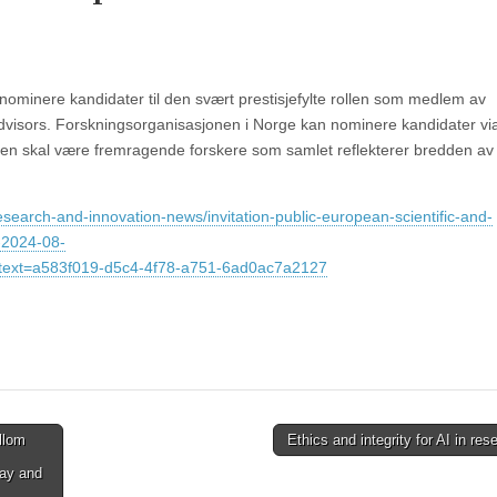
 nominere kandidater til den svært prestisjefylte rollen som medlem av
Advisors. Forskningsorganisasjonen i Norge kan nominere kandidater vi
n skal være fremragende forskere som samlet reflekterer bredden av
esearch-and-innovation-news/invitation-public-european-scientific-and-
-2024-08-
ext=a583f019-d5c4-4f78-a751-6ad0ac7a2127
llom
Ethics and integrity for AI in re
ay and