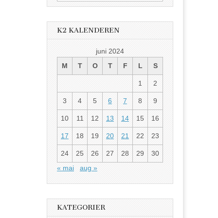
etter:
K2 KALENDEREN
juni 2024
M
T
O
T
F
L
S
1
2
3
4
5
6
7
8
9
10
11
12
13
14
15
16
17
18
19
20
21
22
23
24
25
26
27
28
29
30
« mai
aug »
KATEGORIER