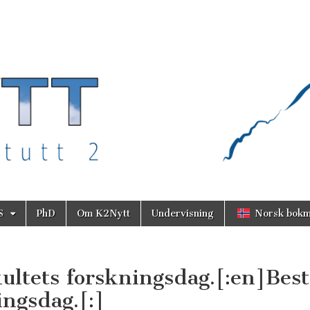
S
PhD
Om K2Nytt
Undervisning
Norsk bokm
kultets forskningsdag.[:en]Best
ingsdag.[:]