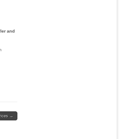
ler and
n
vices →