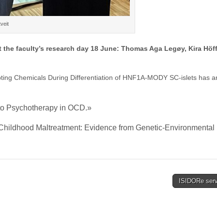
veit
at the faculty’s research day 18 June: Thomas Aga Legøy, Kira Höff
ting Chemicals During Differentiation of HNF1A-MODY SC-islets has a
to Psychotherapy in OCD.»
 Childhood Maltreatment: Evidence from Genetic-Environmental
ISIDORe ser