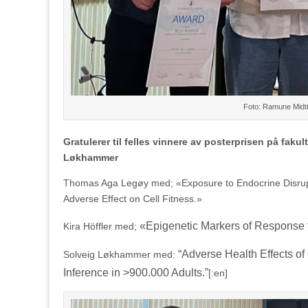
Foto: Ramune Midtt
Gratulerer til felles vinnere av posterprisen på fak
Løkhammer
Thomas Aga Legøy med; «Exposure to Endocrine Disrupt
Adverse Effect on Cell Fitness.»
«Epigenetic Markers of Response
Kira Höffler med;
“
Adverse Health Effects o
Solveig Løkhammer med:
Inference in >900.000 Adults.”
[:en]