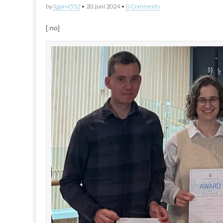
by
ligan4552
•
20. juni 2024
•
0 Comments
[:no]