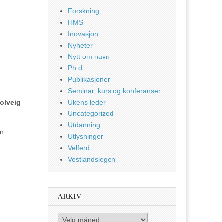
Forskning
HMS
Inovasjon
Nyheter
Nytt om navn
Ph.d
Publikasjoner
Seminar, kurs og konferanser
Solveig
Ukens leder
Uncategorized
Utdanning
an
Utlysninger
Velferd
Vestlandslegen
ARKIV
Arkiv