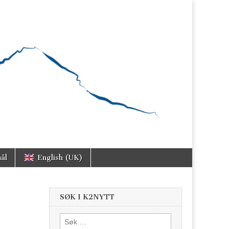
ål
English (UK)
SØK I K2NYTT
Søk