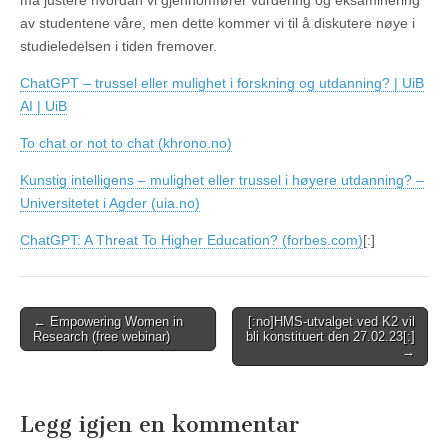
må justere hvordan vi gjennomfører vurdering og eksaminering
av studentene våre, men dette kommer vi til å diskutere nøye i
studieledelsen i tiden fremover.
ChatGPT – trussel eller mulighet i forskning og utdanning? | UiB
AI | UiB
To chat or not to chat (khrono.no)
Kunstig intelligens – mulighet eller trussel i høyere utdanning? –
Universitetet i Agder (uia.no)
ChatGPT: A Threat To Higher Education? (forbes.com)
[:]
Post
← Empowering Women in
[:no]HMS-utvalget ved K2 vil
Research (free webinar)
bli konstituert den 27.02.23[:]
navigation
→
Legg igjen en kommentar