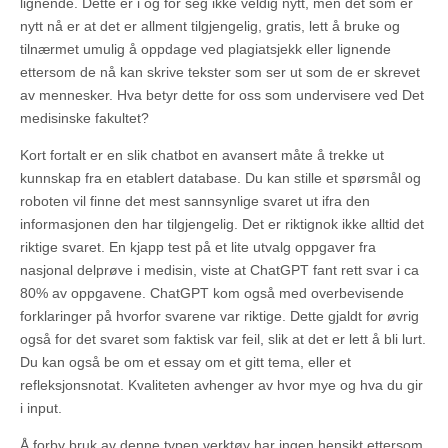
lignende. Dette er i og for seg ikke veldig nytt, men det som er
nytt nå er at det er allment tilgjengelig, gratis, lett å bruke og
tilnærmet umulig å oppdage ved plagiatsjekk eller lignende
ettersom de nå kan skrive tekster som ser ut som de er skrevet
av mennesker. Hva betyr dette for oss som undervisere ved Det
medisinske fakultet?
Kort fortalt er en slik chatbot en avansert måte å trekke ut
kunnskap fra en etablert database. Du kan stille et spørsmål og
roboten vil finne det mest sannsynlige svaret ut ifra den
informasjonen den har tilgjengelig. Det er riktignok ikke alltid det
riktige svaret. En kjapp test på et lite utvalg oppgaver fra
nasjonal delprøve i medisin, viste at ChatGPT fant rett svar i ca
80% av oppgavene. ChatGPT kom også med overbevisende
forklaringer på hvorfor svarene var riktige. Dette gjaldt for øvrig
også for det svaret som faktisk var feil, slik at det er lett å bli lurt.
Du kan også be om et essay om et gitt tema, eller et
refleksjonsnotat. Kvaliteten avhenger av hvor mye og hva du gir
i input.
Å forby bruk av denne typen verktøy har ingen hensikt ettersom