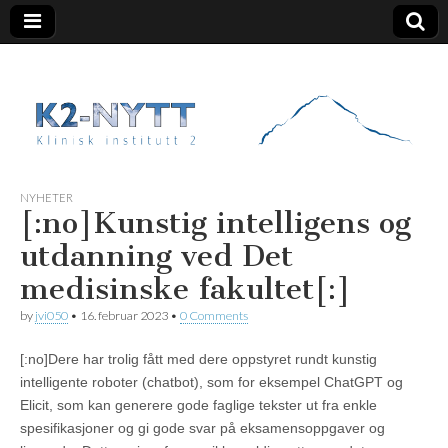
K2 Nytt
NYHETER
[:no]Kunstig intelligens og
utdanning ved Det
medisinske fakultet[:]
by
jvi050
•
16. februar 2023
•
0 Comments
[:no]Dere har trolig fått med dere oppstyret rundt kunstig
intelligente roboter (chatbot), som for eksempel ChatGPT og
Elicit, som kan generere gode faglige tekster ut fra enkle
spesifikasjoner og gi gode svar på eksamensoppgaver og