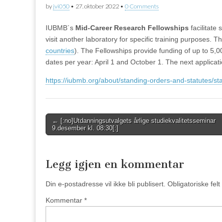
by
jvi050
•
27. oktober 2022
•
0 Comments
IUBMB´s
Mid-Career Research Fellowships
facilitate
visit another laboratory for specific training purposes
countries
). The Fellowships provide funding of up to 5,0
dates per year: April 1 and October 1. The next applicati
https://iubmb.org/about/standing-orders-and-statutes/s
Post
← [:no]Utdanningsutvalgets årlige studiekvalitetsseminar
9.desember kl. 08:30[:]
navigation
Legg igjen en kommentar
Din e-postadresse vil ikke bli publisert.
Obligatoriske fel
Kommentar
*