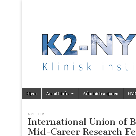
K2 Nytt
Skip
Main
Hjem
Ansatt info
Administrasjonen
HM
to
menu
content
NYHETER
International Union of 
Mid-Career Research Fel