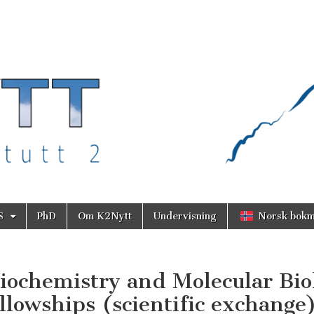
S
PhD
Om K2Nytt
Undervisning
Norsk bokm
Biochemistry and Molecular Bio
lowships (scientific exchange