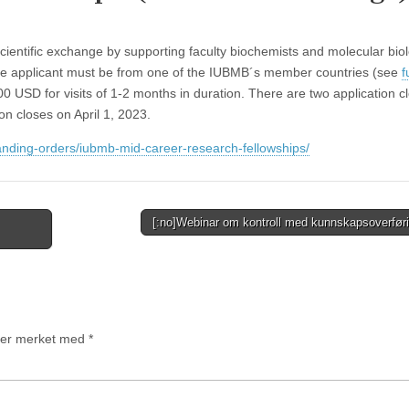
 scientific exchange by supporting faculty biochemists and molecular biol
. The applicant must be from one of the IUBMB´s member countries (see
f
00 USD for visits of 1-2 months in duration. There are two application c
on closes on April 1, 2023.
tanding-orders/iubmb-mid-career-research-fellowships/
[:no]Webinar om kontroll med kunnskapsoverfør
t er merket med
*