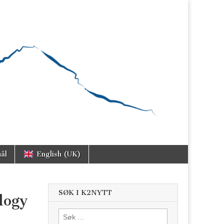
ål
English (UK)
SØK I K2NYTT
logy
)
Søk