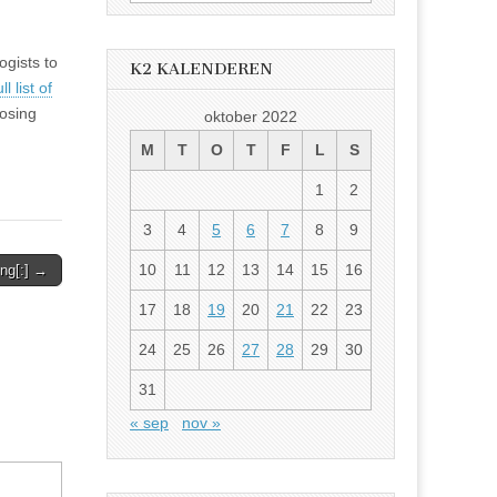
etter:
ogists to
K2 KALENDEREN
ull list of
losing
oktober 2022
M
T
O
T
F
L
S
1
2
3
4
5
6
7
8
9
10
11
12
13
14
15
16
ing[:] →
17
18
19
20
21
22
23
24
25
26
27
28
29
30
31
« sep
nov »