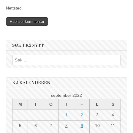
Nettsted
SØK I K2NYTT
Søk
etter:
K2 KALENDEREN
september 2022
M
T
O
T
F
L
S
1
2
3
4
5
6
7
8
9
10
11