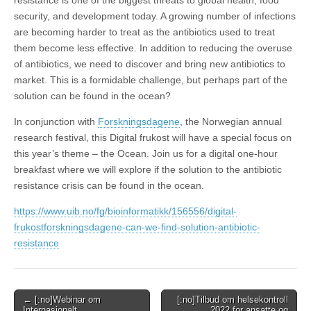
resistance is one of the biggest threats to global health, food
security, and development today. A growing number of infections
are becoming harder to treat as the antibiotics used to treat
them become less effective. In addition to reducing the overuse
of antibiotics, we need to discover and bring new antibiotics to
market. This is a formidable challenge, but perhaps part of the
solution can be found in the ocean?
In conjunction with
Forskningsdagene
, the Norwegian annual
research festival, this Digital frukost will have a special focus on
this year’s theme – the Ocean. Join us for a digital one-hour
breakfast where we will explore if the solution to the antibiotic
resistance crisis can be found in the ocean.
https://www.uib.no/fg/bioinformatikk/156556/digital-
frukostforskningsdagene-can-we-find-solution-antibiotic-
resistance
Post
← [:no]Webinar om
[:no]Tilbud om helsekontroll
Internasjonalt
2022 for ansatte og