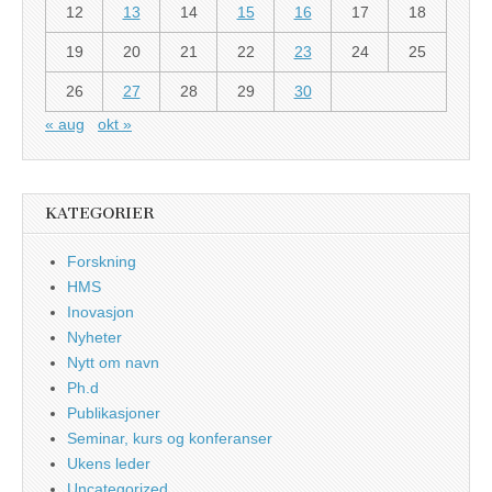
12
13
14
15
16
17
18
19
20
21
22
23
24
25
26
27
28
29
30
« aug
okt »
KATEGORIER
Forskning
HMS
Inovasjon
Nyheter
Nytt om navn
Ph.d
Publikasjoner
Seminar, kurs og konferanser
Ukens leder
Uncategorized