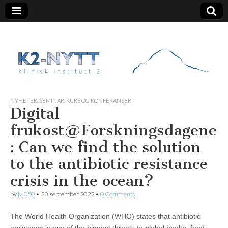
K2 Nytt
NYHETER
,
SEMINAR, KURS OG KONFERANSER
Digital
frukost@Forskningsdagene
: Can we find the solution
to the antibiotic resistance
crisis in the ocean?
by
jvi050
•
23. september 2022
•
0 Comments
The World Health Organization (WHO) states that antibiotic