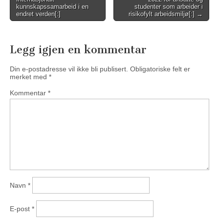
navigation
kunnskapssamarbeid i en
studenter som arbeider i
endret verden[:]
risikofylt arbeidsmiljø[:] →
Legg igjen en kommentar
Din e-postadresse vil ikke bli publisert.
Obligatoriske felt er
merket med
*
Kommentar
*
Navn
*
E-post
*