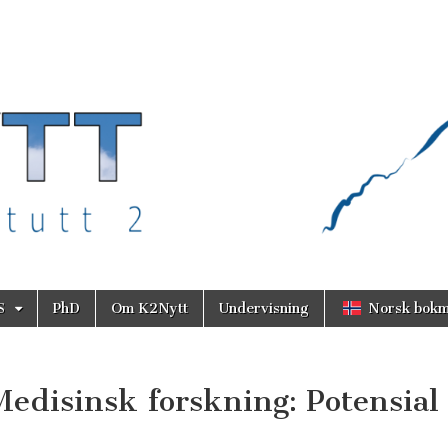
S
PhD
Om K2Nytt
Undervisning
Norsk bokm
edisinsk forskning: Potensial 