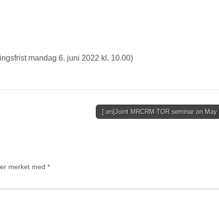
ingsfrist mandag 6. juni 2022 kl. 10.00)
[:en]Joint MRCRM-TOR seminar on May 
t er merket med
*