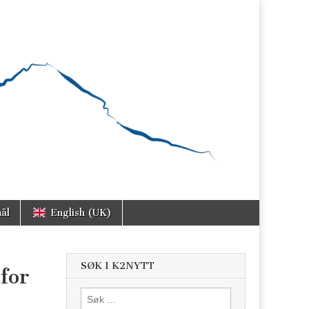
ål
English (UK)
SØK I K2NYTT
for
Søk