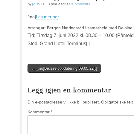
by
jvi050
•
13. mai 2022
•
0 Comments
[:no]
Les mer her
Arrangør: Bergen Næringsråd i samarbeid med Deloitte
Tid: Tirsdag 7. juni 2022 kl. 08.30 – 10.00 (Påmeld
Sted: Grand Hotel Terminus
[:]
Post
← [:no]Brusseloppdatering 09.05.22[:]
navigation
Legg igjen en kommentar
Din e-postadresse vil ikke bli publisert.
Obligatoriske fel
Kommentar
*