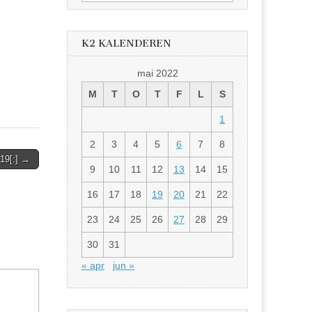
etter:
K2 KALENDEREN
mai 2022
M
T
O
T
F
L
S
1
2
3
4
5
6
7
8
19[:] →
9
10
11
12
13
14
15
16
17
18
19
20
21
22
23
24
25
26
27
28
29
30
31
« apr
jun »